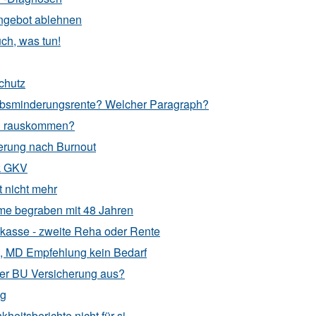
tangebot ablehnen
ch, was tun!
chutz
erbsminderungsrente? Welcher Paragraph?
en rauskommen?
derung nach Burnout
ik GKV
t nicht mehr
me begraben mit 48 Jahren
kasse - zweite Reha oder Rente
2, MD Empfehlung kein Bedarf
ter BU Versicherung aus?
ng
heitsberichte nicht für si