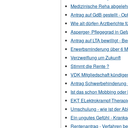
Medizinische Reha abgelehnt 
Antrag auf GdB gestellt - O
Wie alt dürfen Arztberichte
Asperger- Pflegegrad in Gefa
Antrag auf LTA bewilligt - 
Erwerbsminderung über 6 M
Verzweiflung um Zukunft
Stimmt die Rente ?
VDK Mitgliedschaft kündige
Antrag Schwerbehinderung 
Ist das schon Mobbing oder
EKT ELektrokrampf-Therapi
Umschulung - wie ist der Ab
Ein ungutes Gefühl - Krank
Rentenantrag - Verfahren b