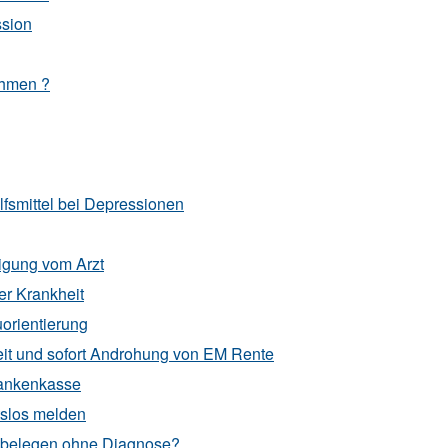
ssion
ehmen ?
lfsmittel bei Depressionen
igung vom Arzt
er Krankheit
orientierung
it und sofort Androhung von EM Rente
rankenkasse
tslos melden
 belegen ohne Diagnose?