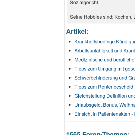
Sozialgericht.
Seine Hobbies sind: Kochen, L
Artikel:
Krankheitsbedinge Kündigun
Arbeitsunfähigkeit und Krank
Medizinische und beruflich
Tipps zum Umgang mit gese
Schwerbehinderung und Grad
Tipps zum Rentenbescheid 
Gleichstellung Definition un
Urlaubsgeld, Bonus, Weihna
Einsicht in Patientenakten 
1665 Foren-Themen: