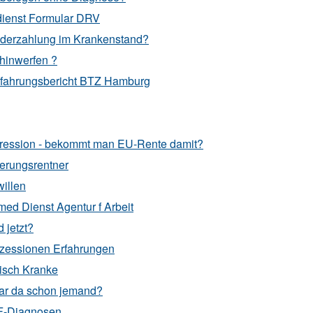
rdienst Formular DRV
nderzahlung im Krankenstand?
 hinwerfen ?
rfahrungsbericht BTZ Hamburg
ression - bekommt man EU-Rente damit?
derungsrentner
willen
ed Dienst Agentur f Arbeit
 jetzt?
zessionen Erfahrungen
isch Kranke
war da schon jemand?
 F-Diagnosen