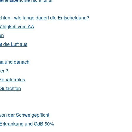
hten - wie lange dauert die Entscheidung?
fähigkeit vom AA
en
 die Luft aus
a und danach
gen?
Rehatermins
 Gutachten
von der Schweigepflicht
r Erkrankung und GdB 50%