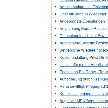
Arbeitsmarktrente - Teilzei
Über ein Jahr im Wiederspru
Angeordnete Überstunden
Empfehlung Berufs-Rechtss
Gutachteneinsicht bei Erw
Arbeitsplatz - wie am Best
Betriebliche Wiedereinglie
Kostenerstattung Privatklin
Ich schaffe meine Arbeitszei
Endstation EU-Rente - Träu
Aufforderung durch Kranken
Reha bewilligt, Pflegegrad 
Kennt sich jemand mit priva
Angst vor MDK Begutachtu
Chef behält anvertraute Krank