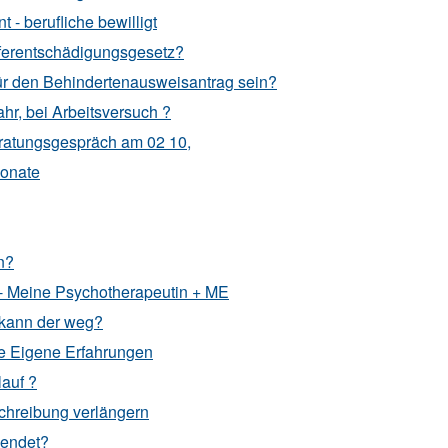
- berufliche bewilligt
pferentschädigungsgesetz?
 für den Behindertenausweisantrag sein?
hr, bei Arbeitsversuch ?
Beratungsgespräch am 02 10,
onate
n?
- Meine Psychotherapeutin + ME
 kann der weg?
e Eigene Erfahrungen
lauf ?
schreibung verlängern
eendet?