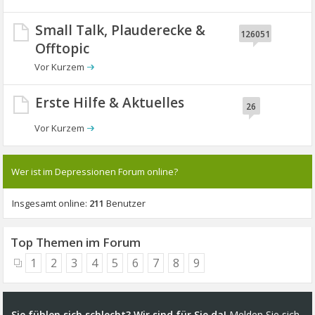
Small Talk, Plauderecke &
126051
Offtopic
Erste Hilfe & Aktuelles
26
Wer ist im Depressionen Forum online?
Insgesamt online:
211
Benutzer
1
2
3
4
5
6
7
8
9
Sie fühlen sich schlecht? Wir sind für Sie da!
Melden Sie sich