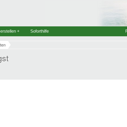
rstellen +
Soforthilfe
ten
gst