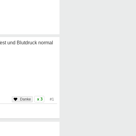
Test und Blutdruck normal
x 3
#1