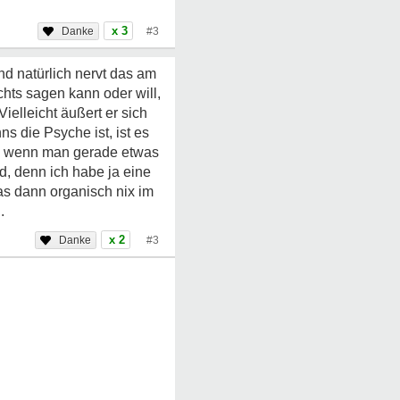
x 3
#3
d natürlich nervt das am
hts sagen kann oder will,
Vielleicht äußert er sich
 die Psyche ist, ist es
ne, wenn man gerade etwas
, denn ich habe ja eine
as dann organisch nix im
.
x 2
#3