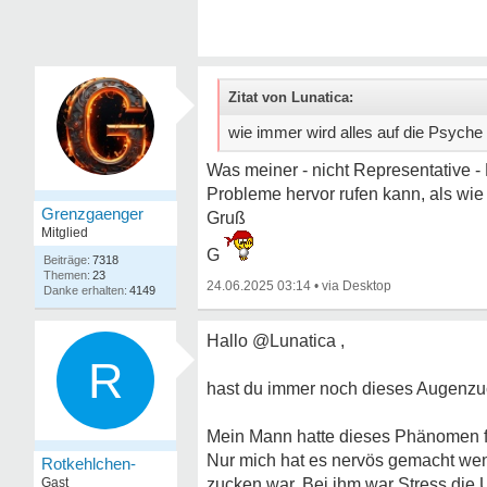
Zitat von Lunatica:
wie immer wird alles auf die Psych
Was meiner - nicht Representative -
Probleme hervor rufen kann, als wie d
Grenzgaenger
Gruß
Mitglied
G
7318
23
24.06.2025 03:14
•
4149
Hallo @Lunatica ,
R
hast du immer noch dieses Augenzu
Mein Mann hatte dieses Phänomen fa
Nur mich hat es nervös gemacht wenn
Rotkehlchen-
Gast
zucken war. Bei ihm war Stress die 