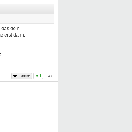
n das dein
e erst dann,
.
x 1
#7