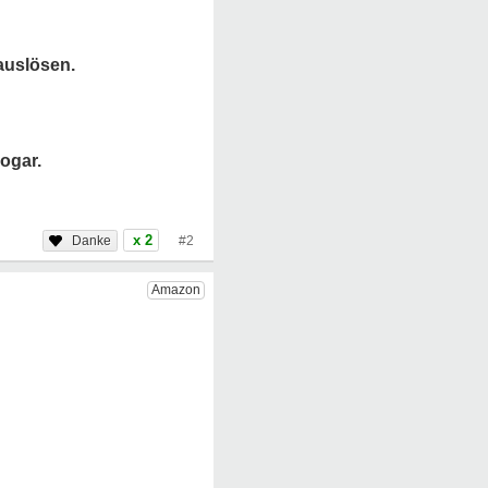
auslösen.
ogar.
x 2
#2