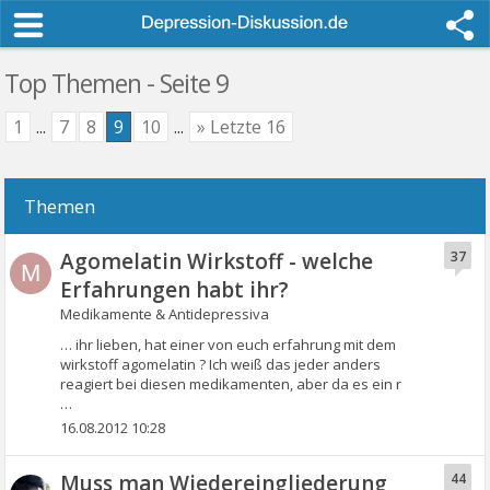
Top Themen - Seite 9
1
...
7
8
9
10
...
» Letzte 16
Themen
Agomelatin Wirkstoff - welche
37
M
Erfahrungen habt ihr?
Medikamente & Antidepressiva
… ihr lieben, hat einer von euch erfahrung mit dem
wirkstoff agomelatin ? Ich weiß das jeder anders
reagiert bei diesen medikamenten, aber da es ein r
…
16.08.2012 10:28
Muss man Wiedereingliederung
44