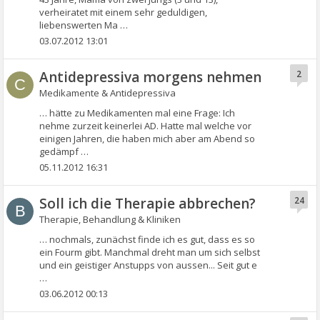
verheiratet mit einem sehr geduldigen,
liebenswerten Ma …
03.07.2012 13:01
Antidepressiva morgens nehmen
2
C
Medikamente & Antidepressiva
… hätte zu Medikamenten mal eine Frage: Ich
nehme zurzeit keinerlei AD. Hatte mal welche vor
einigen Jahren, die haben mich aber am Abend so
gedämpf …
05.11.2012 16:31
Soll ich die Therapie abbrechen?
24
B
Therapie, Behandlung & Kliniken
… nochmals, zunächst finde ich es gut, dass es so
ein Fourm gibt. Manchmal dreht man um sich selbst
und ein geistiger Anstupps von aussen... Seit gut e
…
03.06.2012 00:13