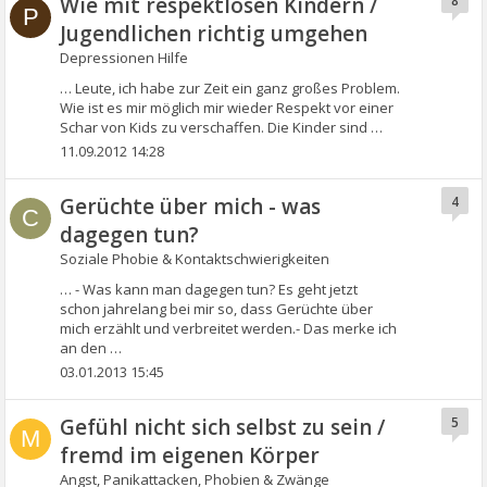
Wie mit respektlosen Kindern /
8
P
Jugendlichen richtig umgehen
Depressionen Hilfe
… Leute, ich habe zur Zeit ein ganz großes Problem.
Wie ist es mir möglich mir wieder Respekt vor einer
Schar von Kids zu verschaffen. Die Kinder sind …
11.09.2012 14:28
Gerüchte über mich - was
4
C
dagegen tun?
Soziale Phobie & Kontaktschwierigkeiten
… - Was kann man dagegen tun? Es geht jetzt
schon jahrelang bei mir so, dass Gerüchte über
mich erzählt und verbreitet werden.- Das merke ich
an den …
03.01.2013 15:45
Gefühl nicht sich selbst zu sein /
5
M
fremd im eigenen Körper
Angst, Panikattacken, Phobien & Zwänge