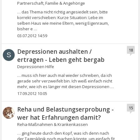
Partnerschaft, Familie & Angehörige
… das Thema nicht richtig angesiedelt sein, bitte
korrekt verschieben: Kurze Situation: Lebe im
selben Haus wie meine Eltern, wenig Eigenraum,
bisher e …
03.07.2012 14:59
Depressionen aushalten /
18
S
ertragen - Leben geht bergab
Depressionen Hilfe
… muss ich hier auch mal wieder schreiben, da ich
gerade sehr verzweifelt bin. Ich weiß einfach nicht
mehr, wie ich es länger mit diesen Depressionen …
17.09.2012 10:05
Reha und Belastungserprobung -
15
wer hat Erfahrungen damit?
Reha-Maßnahmen & Krankenkassen
… ging heute durch den Kopf, was ich denn nach
der Tagesklinik noch machen könnte, um einfach fit