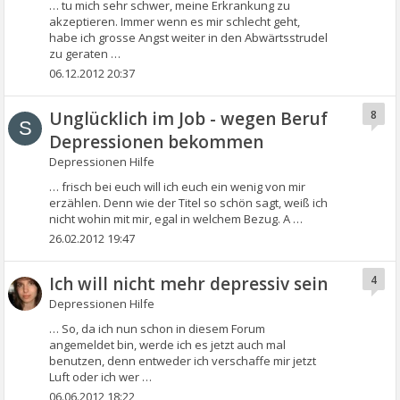
… tu mich sehr schwer, meine Erkrankung zu
akzeptieren. Immer wenn es mir schlecht geht,
habe ich grosse Angst weiter in den Abwärtsstrudel
zu geraten …
06.12.2012 20:37
Unglücklich im Job - wegen Beruf
8
S
Depressionen bekommen
Depressionen Hilfe
… frisch bei euch will ich euch ein wenig von mir
erzählen. Denn wie der Titel so schön sagt, weiß ich
nicht wohin mit mir, egal in welchem Bezug. A …
26.02.2012 19:47
Ich will nicht mehr depressiv sein
4
Depressionen Hilfe
… So, da ich nun schon in diesem Forum
angemeldet bin, werde ich es jetzt auch mal
benutzen, denn entweder ich verschaffe mir jetzt
Luft oder ich wer …
06.06.2012 18:22