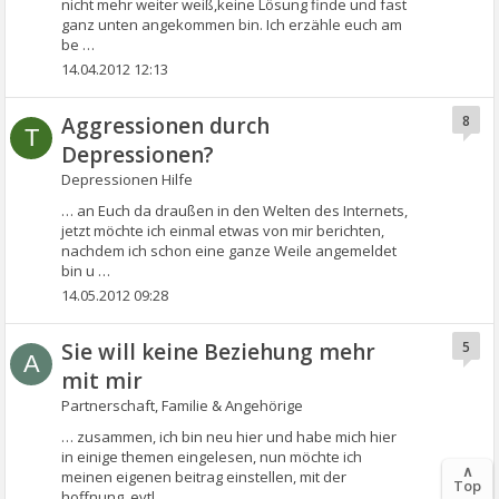
nicht mehr weiter weiß,keine Lösung finde und fast
ganz unten angekommen bin. Ich erzähle euch am
be …
14.04.2012 12:13
Aggressionen durch
8
T
Depressionen?
Depressionen Hilfe
… an Euch da draußen in den Welten des Internets,
jetzt möchte ich einmal etwas von mir berichten,
nachdem ich schon eine ganze Weile angemeldet
bin u …
14.05.2012 09:28
Sie will keine Beziehung mehr
5
A
mit mir
Partnerschaft, Familie & Angehörige
… zusammen, ich bin neu hier und habe mich hier
in einige themen eingelesen, nun möchte ich
∧
meinen eigenen beitrag einstellen, mit der
Top
hoffnung, evtl …