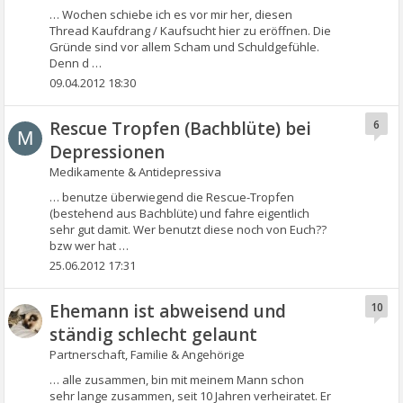
… Wochen schiebe ich es vor mir her, diesen
Thread Kaufdrang / Kaufsucht hier zu eröffnen. Die
Gründe sind vor allem Scham und Schuldgefühle.
Denn d …
09.04.2012 18:30
Rescue Tropfen (Bachblüte) bei
6
M
Depressionen
Medikamente & Antidepressiva
… benutze überwiegend die Rescue-Tropfen
(bestehend aus Bachblüte) und fahre eigentlich
sehr gut damit. Wer benutzt diese noch von Euch??
bzw wer hat …
25.06.2012 17:31
Ehemann ist abweisend und
10
ständig schlecht gelaunt
Partnerschaft, Familie & Angehörige
… alle zusammen, bin mit meinem Mann schon
sehr lange zusammen, seit 10 Jahren verheiratet. Er