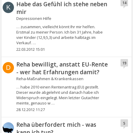
Habe das Gefühl ich stehe neben
14
K
mir
Depressionen Hilfe
… zusammen, vielleicht könnt Ihr mir helfen.
Erstmal zu meiner Person. Ich bin 31 Jahre, habe
vier Kinder (12,9,5,3) und arbeite halbtags im
Verkauf. …
22.03.2012 15:01
Reha bewilligt, anstatt EU-Rente
19
D
- wer hat Erfahrungen damit?
Reha-Maßnahmen & Krankenkassen
… habe 2010 einen Rentenantrag (EU) gestellt.
Dieser wurde abgelehnt und danach habe ich
Widerspruch eingelegt. Mein letzter Gutachter
meinte, genauso w …
28.12.2012 11:27
Reha überfordert mich - was
5
kann ich tun?