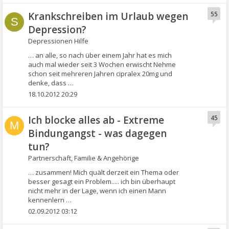
Krankschreiben im Urlaub wegen
55
S
Depression?
Depressionen Hilfe
… an alle, so nach über einem Jahr hat es mich
auch mal wieder seit 3 Wochen erwischt Nehme
schon seit mehreren Jahren cipralex 20mg und
denke, dass …
18.10.2012 20:29
Ich blocke alles ab - Extreme
45
M
Bindungangst - was dagegen
tun?
Partnerschaft, Familie & Angehörige
… zusammen! Mich quält derzeit ein Thema oder
besser gesagt ein Problem..... ich bin überhaupt
nicht mehr in der Lage, wenn ich einen Mann
kennenlern …
02.09.2012 03:12