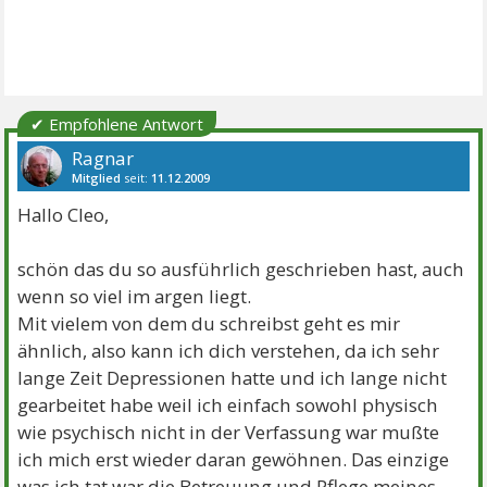
✔ Empfohlene Antwort
Ragnar
Mitglied
seit:
11.12.2009
Beiträge:
772
Themen:
1
Hallo Cleo,
schön das du so ausführlich geschrieben hast, auch
wenn so viel im argen liegt.
Mit vielem von dem du schreibst geht es mir
ähnlich, also kann ich dich verstehen, da ich sehr
lange Zeit Depressionen hatte und ich lange nicht
gearbeitet habe weil ich einfach sowohl physisch
wie psychisch nicht in der Verfassung war mußte
ich mich erst wieder daran gewöhnen. Das einzige
was ich tat war die Betreuung und Pflege meines