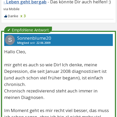
- Leben geht bergab
x 3
✔ Empfohlene Antwort
Sonnenblume20
S
Mitglied
seit:
22.06.2009
Beiträge:
1688
Danke:
3
Themen:
11
Hallo Cleo,
mir geht es auch so wie Dir! Ich denke, meine
Depression, die seit Januar 2008 diagnostiziert ist
(und auch schon viel früher begann), ist einfach
chronisch.
Chronisch rezedivierend steht auch immer in
meinen Diagnosen.
Im Moment geht es mir recht viel besser, das muss
ich schon sagen, aber ich bin a) nicht mehr viel