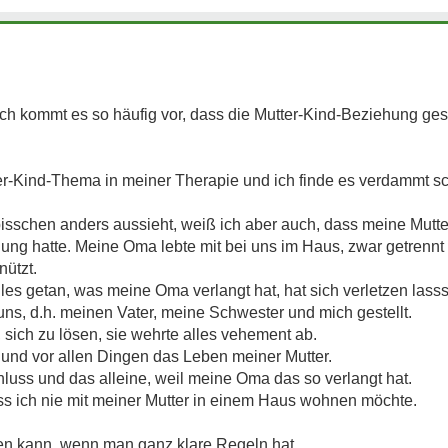
 kommt es so häufig vor, dass die Mutter-Kind-Beziehung gest
er-Kind-Thema in meiner Therapie und ich finde es verdammt s
sschen anders aussieht, weiß ich aber auch, dass meine Mutter
ung hatte. Meine Oma lebte mit bei uns im Haus, zwar getrennt 
nützt.
alles getan, was meine Oma verlangt hat, hat sich verletzen las
ns, d.h. meinen Vater, meine Schwester und mich gestellt.
, sich zu lösen, sie wehrte alles vehement ab.
nd vor allen Dingen das Leben meiner Mutter.
hluss und das alleine, weil meine Oma das so verlangt hat.
s ich nie mit meiner Mutter in einem Haus wohnen möchte.
ren kann, wenn man ganz klare Regeln hat.