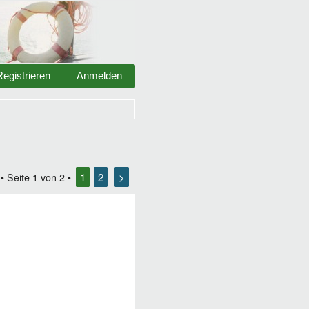
Registrieren
Anmelden
1
2
>
• Seite
1
von
2
•