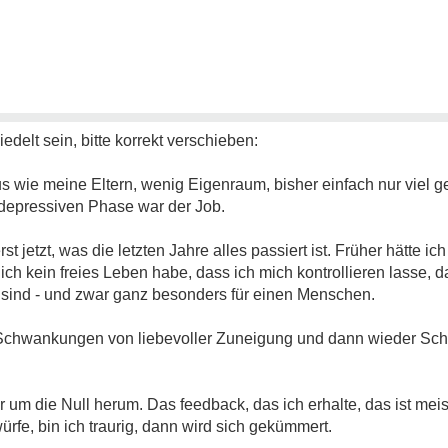
edelt sein, bitte korrekt verschieben:
 wie meine Eltern, wenig Eigenraum, bisher einfach nur viel ge
n depressiven Phase war der Job.
rst jetzt, was die letzten Jahre alles passiert ist. Früher hätte ic
ch kein freies Leben habe, dass ich mich kontrollieren lasse, 
n sind - und zwar ganz besonders für einen Menschen.
n Schwankungen von liebevoller Zuneigung und dann wieder Sc
um die Null herum. Das feedback, das ich erhalte, das ist meist 
fe, bin ich traurig, dann wird sich gekümmert.