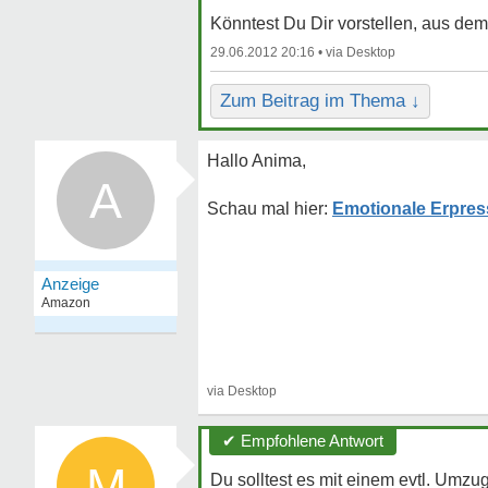
Könntest Du Dir vorstellen, aus de
29.06.2012 20:16 •
Zum Beitrag im Thema ↓
Hallo Anima,
A
Emotionale Erpres
✔ Empfohlene Antwort
M
Du solltest es mit einem evtl. Umzug 