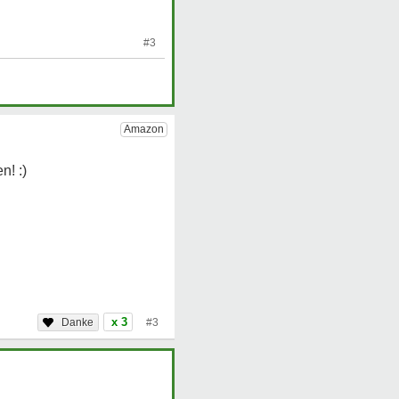
#3
x 3
#3