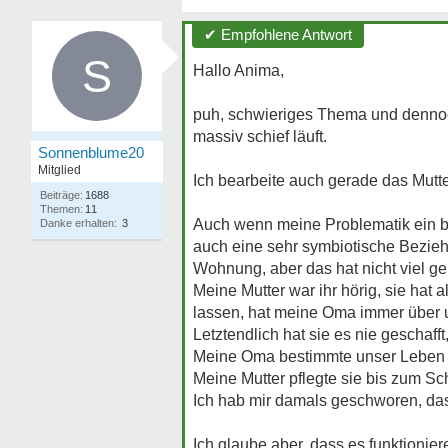
✔ Empfohlene Antwort
S
Hallo Anima,
puh, schwieriges Thema und dennoch
massiv schief läuft.
Sonnenblume20
Mitglied
Ich bearbeite auch gerade das Mutt
Beiträge:
1688
Themen:
11
Auch wenn meine Problematik ein bi
Danke erhalten:
3
auch eine sehr symbiotische Bezieh
Wohnung, aber das hat nicht viel ge
Meine Mutter war ihr hörig, sie hat 
lassen, hat meine Oma immer über u
Letztendlich hat sie es nie geschafft
Meine Oma bestimmte unser Leben u
Meine Mutter pflegte sie bis zum Sc
Ich hab mir damals geschworen, das
Ich glaube aber, dass es funktionie