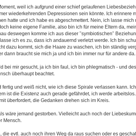
 Moment, weil ich aufgrund einer schief gelaufenen Liebesbezi
mer wiederkehrenden Depressionen sein könnte. Ich erinnere 
n hatte und ich habe es abgeschmettert. Nein, ich lasse mich n
 doch keine eigene Familie, also bin ich für meine Eltern da, mei
genau deswegen komme ich aus dieser "symbiotischen" Beziehung
g lasse ich es zu, dass ich andauernd verletzt werde. Ich bin sch
cht dazu kommt, sich die Haare zu waschen, ich bin ständig verg
r dann braucht sie mich ja und ich bin immer nur für andere da.
d bei mir gesucht, ja ich bin faul, ich bin phlegmatisch - und
ensch überhaupt beachtet.
nd fertig und weiß nicht, wie ich diese Spirale verlassen kann. 
m ist die Existenz auch gerade gefährdet, ich werde arbeitslos.
amit überfordert, die Gedanken drehen sich im Kreis.
als wäre jemand gestorben. Vielleicht auch noch der Liebesku
er Mensch.
, die evtl. auch noch ihren Weg da raus suchen oder es geschaf