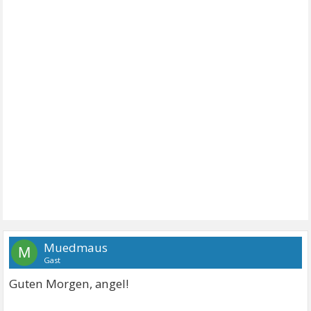
Muedmaus
M
Gast
Guten Morgen, angel!