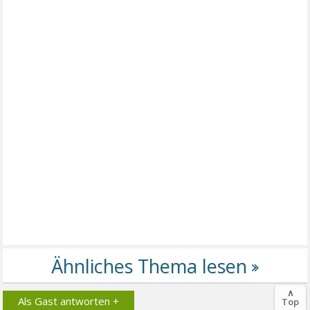
∧
Als Gast antworten +
Top