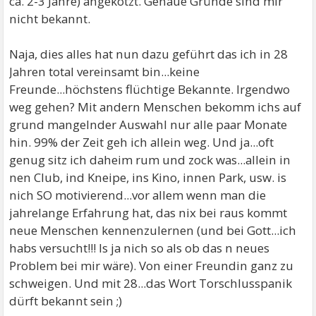
ca. 2-3 Jahre) angekotzt. Genaue Gründe sind mir
nicht bekannt.
Naja, dies alles hat nun dazu geführt das ich in 28
Jahren total vereinsamt bin...keine
Freunde...höchstens flüchtige Bekannte. Irgendwo
weg gehen? Mit andern Menschen bekomm ichs auf
grund mangelnder Auswahl nur alle paar Monate
hin. 99% der Zeit geh ich allein weg. Und ja...oft
genug sitz ich daheim rum und zock was...allein in
nen Club, ind Kneipe, ins Kino, innen Park, usw. is
nich SO motivierend...vor allem wenn man die
jahrelange Erfahrung hat, das nix bei raus kommt
neue Menschen kennenzulernen (und bei Gott...ich
habs versucht!!! Is ja nich so als ob das n neues
Problem bei mir wäre). Von einer Freundin ganz zu
schweigen. Und mit 28...das Wort Torschlusspanik
dürft bekannt sein ;)