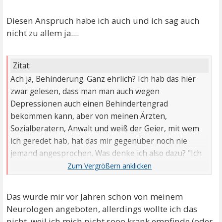
Diesen Anspruch habe ich auch und ich sag auch
nicht zu allem ja....
Zitat:
Ach ja, Behinderung. Ganz ehrlich? Ich hab das hier
zwar gelesen, dass man man auch wegen
Depressionen auch einen Behindertengrad
bekommen kann, aber von meinen Ärzten,
Sozialberatern, Anwalt und weiß der Geier, mit wem
ich geredet hab, hat das mir gegenüber noch nie
jemand angesprochen. Was denke ich also dazu? "Ich
bin nicht krank genug um das zu bekommen" oder
wahlweise auch "Ich bin doch nicht behindert. Das
mach ich schon irgendwie." Ja, ich weiß, dass das doof
Das wurde mir vor Jahren schon von meinem
ist, also ignorier ich mich jetzt mal und kümmer mich
Neurologen angeboten, allerdings wollte ich das
darum.
nicht, weil ich mich nicht sooo krank empfinde (oder