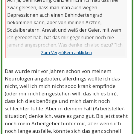
Ach ja, Behinderung. Ganz ehrlich? Ich hab das hier
zwar gelesen, dass man man auch wegen
Depressionen auch einen Behindertengrad
bekommen kann, aber von meinen Ärzten,
Sozialberatern, Anwalt und weiß der Geier, mit wem
ich geredet hab, hat das mir gegenüber noch nie
jemand angesprochen. Was denke ich also dazu? "Ich
bin nicht krank genug um das zu bekommen" oder
wahlweise auch "Ich bin doch nicht behindert. Das
mach ich schon irgendwie." Ja, ich weiß, dass das doof
Das wurde mir vor Jahren schon von meinem
ist, also ignorier ich mich jetzt mal und kümmer mich
Neurologen angeboten, allerdings wollte ich das
darum.
nicht, weil ich mich nicht sooo krank empfinde
(oder mir nicht eingestehen will, das ich es bin),
dass ich dies benötige und mich damit noch
schlechter fühle. Aber in deinem Fall (Arbeitstelle/-
situation) denke ich, wäre es ganz gut. Bis jetzt steht
noch mein Arbeitgeber hinter mir, aber wenn ich
noch lange ausfalle, könnte sich das ganz schnell