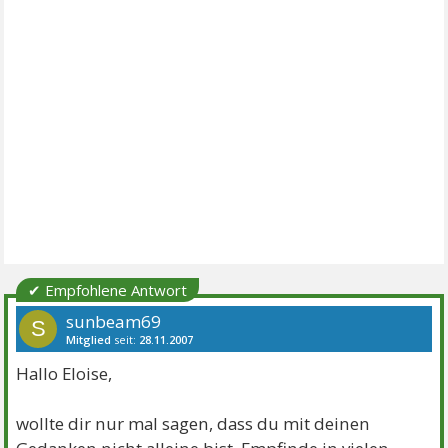
✔ Empfohlene Antwort
sunbeam69
S
Mitglied
seit:
28.11.2007
Beiträge:
169
Danke:
1
Themen:
11
Hallo Eloise,
wollte dir nur mal sagen, dass du mit deinen