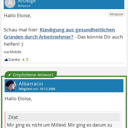
A
Hallo Eloise,
Kündigung aus gesundheitlichen
Gründen durch Arbeitnehmer?
x 3
✔ Empfohlene Antwort
Albarracin
Mitglied
seit:
16.12.2006
Beiträge:
1665
Danke:
1067
Themen:
26
Hallo Eloise,
Zitat:
Mir ging es nicht um Mitleid. Mir ging es darum zu