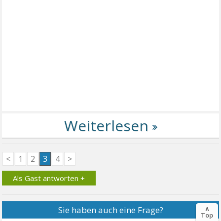
<
1
2
3
4
>
Als Gast antworten +
Sie haben auch eine Frage?
∧
Top