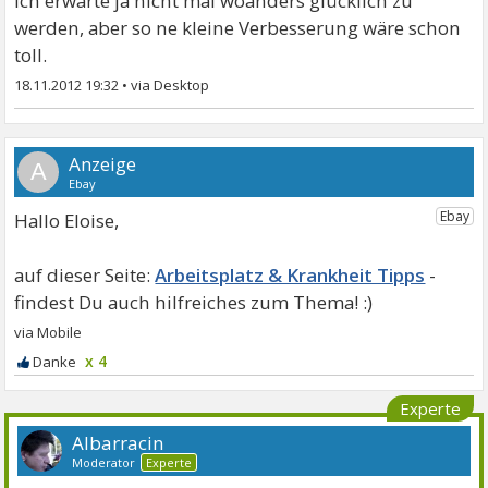
Ich erwarte ja nicht mal woanders glücklich zu
werden, aber so ne kleine Verbesserung wäre schon
toll.
18.11.2012 19:32
•
A
Hallo Eloise,
Arbeitsplatz & Krankheit Tipps
x 4
Experte
Albarracin
Moderator
Experte