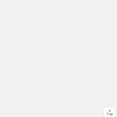
∧
Top