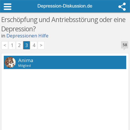
Erschöpfung und Antriebsstörung oder eine
Depression?
in
Depressionen Hilfe
<
1
2
3
4
>
58
Anima
Mitglied