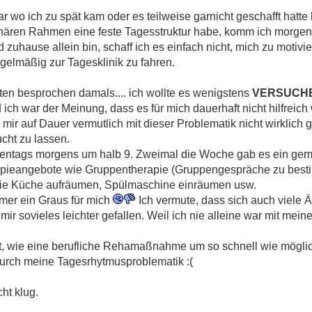
r wo ich zu spät kam oder es teilweise garnicht geschafft hatte
onären Rahmen eine feste Tagesstruktur habe, komm ich morgens
uhause allein bin, schaff ich es einfach nicht, mich zu motivie
lmäßig zur Tagesklinik zu fahren.
ten besprochen damals.... ich wollte es wenigstens
VERSUCH
d ich war der Meinung, dass es für mich dauerhaft nicht hilfreic
r auf Dauer vermutlich mit dieser Problematik nicht wirklich g
ucht zu lassen.
entags morgens um halb 9. Zweimal die Woche gab es ein ge
pieangebote wie Gruppentherapie (Gruppengespräche zu best
wie Küche aufräumen, Spülmaschine einräumen usw.
er ein Graus für mich
Ich vermute, dass sich auch viele 
mir sovieles leichter gefallen. Weil ich nie alleine war mit me
rt, wie eine berufliche Rehamaßnahme um so schnell wie möglic
durch meine Tagesrhytmusproblematik :(
ht klug.