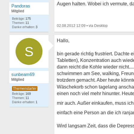
Augen halten. Wobei ich vermute, das
Pandoras
Mitglied
175
11
02.08.2012 12:09
•
3
Hallo,
S
bin gerade richtig frustriert. Dachte e
Tabletten), Konzentration auch wie
dann reicht die Kohle wieder nicht...
schwimmen am See, walking, Freundin
sunbeam69
Mitglied
trotzdem gemacht. Aber heute könnte
Wäschekorb schon tagelang anschau
einen noch viel mehr hinunter. Heute
169
11
1
mir auch. Außer einkaufen, muss ic
einfach eine Person an die ich ran
Wird langsam Zeit, dass die Depress