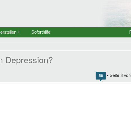
rstellen +
Soforthilfe
n Depression?
• Seite
3
vo
56