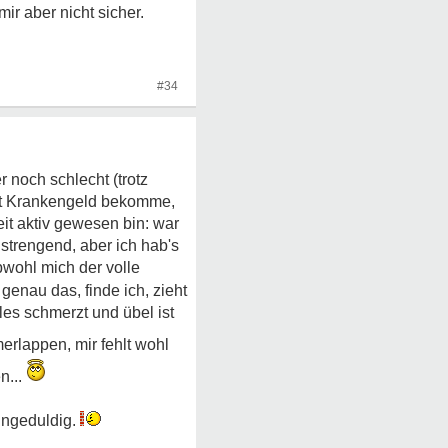
ir aber nicht sicher.
#34
er noch schlecht (trotz
hst Krankengeld bekomme,
eit aktiv gewesen bin: war
strengend, aber ich hab's
bwohl mich der volle
genau das, finde ich, zieht
les schmerzt und übel ist
erlappen, mir fehlt wohl
n...
ungeduldig.