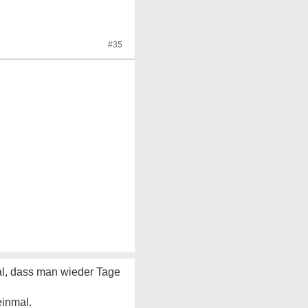
#35
l, dass man wieder Tage
einmal.