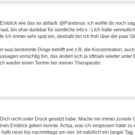
n Einblick wie das so abläuft. @Pandoras: ich wollte dir noch sa
ast, bin eher dankbar für sämtliche Info's :-) Ich hätte vermutli
e ich immer sehr spät ein, deshalb bin ich froh über die paar S
r was bestimmte Dinge betrifft wie z.B. die Konzentration, auc
Aussagen vorsichtig bin, das ändert sich ja oftmals wieder unter 
ch wieder einen Termin bei meiner Therapeutin.
ch Dich nicht unter Druck gesetzt habe. Mache mir immer zuviel
leinen Einblick geben konnte. Achja, was ich vergessen hatte zu
halb neun bis nachmittags um vier. Ist natürlich ein langer Ta