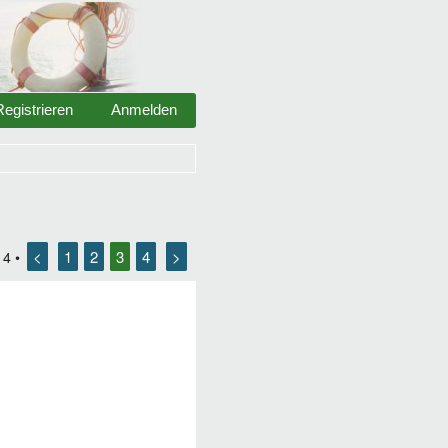
Registrieren
Anmelden
<
1
2
3
4
>
n
4
•