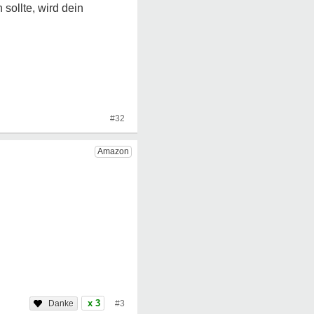
ollte, wird dein
#32
x 3
#3