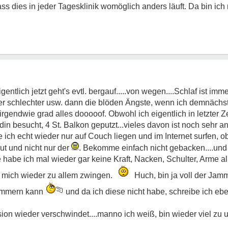
s dies in jeder Tagesklinik womöglich anders läuft. Da bin ich m
igentlich jetzt geht's evtl. bergauf.....von wegen....Schlaf ist imm
der schlechter usw. dann die blöden Ängste, wenn ich demnäc
.irgendwie grad alles dooooof. Obwohl ich eigentlich in letzter Z
 besucht, 4 St. Balkon geputzt...vieles davon ist noch sehr an
 ich echt wieder nur auf Couch liegen und im Internet surfen, o
t und nicht nur der
. Bekomme einfach nicht gebacken....und 
 habe ich mal wieder gar keine Kraft, Nacken, Schulter, Arme al
h mich wieder zu allem zwingen.
Huch, bin ja voll der Jamm
jammern kann
und da ich diese nicht habe, schreibe ich ebe
ion wieder verschwindet....manno ich weiß, bin wieder viel zu 