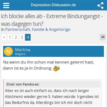
Ich blocke alles ab - Extreme Bindungangst -
was dagegen tun?
in
Partnerschaft, Familie & Angehörige
<
1
2
3
4
46
Martina
M
Mitglied
Na wenn du ihn schon mal kennen gelernt hast,
dann ist es ja in Ordnung.
Zitat von Pandoras:
Aber es ist auch einfach so, dass ich nach langer
Abstinenz wieder gerne S. haben würde. Irgendwo ist
das Bedürfnis da. Allerdings bin ich mir doch nicht