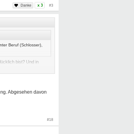
x 3
#3
ter Beruf (Schlosser),
cklich bist? Und in
rung. Abgesehen davon
#18