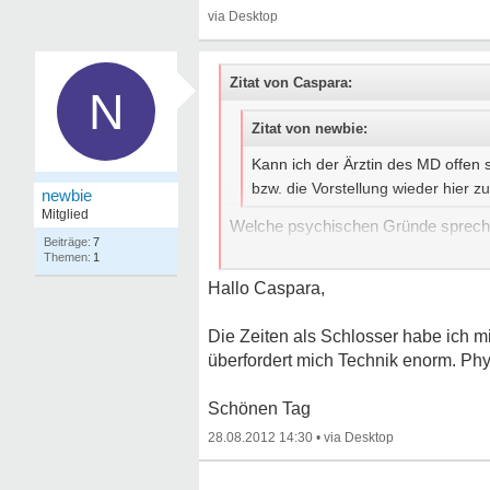
Zitat von Caspara:
N
Zitat von newbie:
Kann ich der Ärztin des MD offen
bzw. die Vorstellung wieder hier z
newbie
Mitglied
Welche psychischen Gründe sprechen
7
welchen Beruf möchtest du gerne 
1
Hallo Caspara,
Die Zeiten als Schlosser habe ich 
überfordert mich Technik enorm. Ph
Schönen Tag
28.08.2012 14:30
•