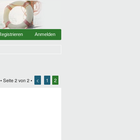
Registrieren
Anmelden
<
1
2
• Seite
2
von
2
•