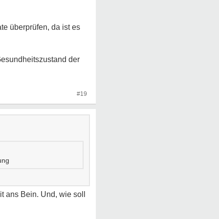
te überprüfen, da ist es
Gesundheitszustand der
#19
ung
it ans Bein. Und, wie soll