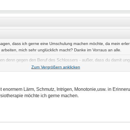
 sagen, dass ich gerne eine Umschulung machen möchte, da mein erlern
u arbeiten, mich sehr unglücklich macht? Danke im Vorraus an alle.
 denn gegen den Beruf des Schlossers - außer, dass du damit unglü
umschulen?
mit enormem Lärm, Schmutz, Intrigen, Monotonie,usw. in Erinne
ysiotherapie möchte ich gerne machen.