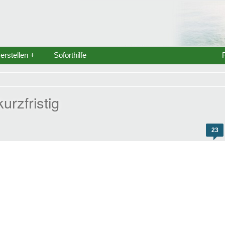
rstellen +
Soforthilfe
urzfristig
23