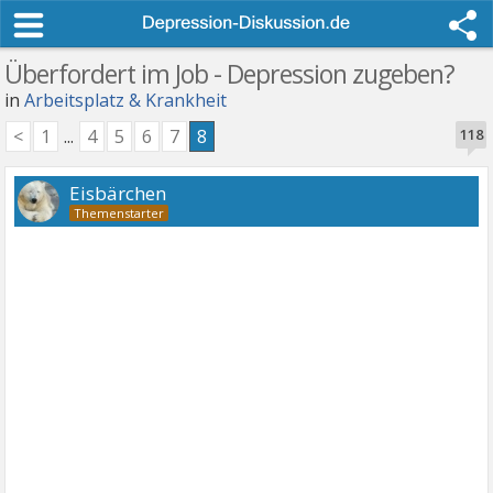
Überfordert im Job - Depression zugeben?
in
Arbeitsplatz & Krankheit
<
1
...
4
5
6
7
8
118
Eisbärchen