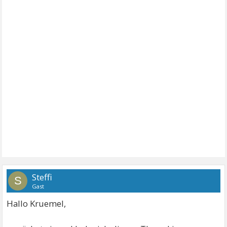
Steffi
S
Gast
Hallo Kruemel,