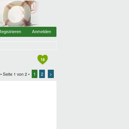
Registrieren
Anmelden
18
1
2
>
• Seite
1
von
2
•