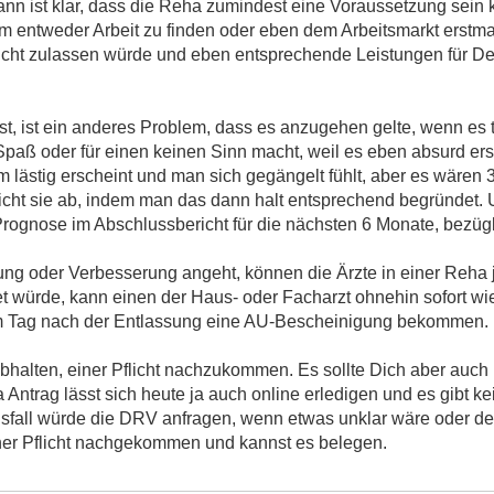
ann ist klar, dass die Reha zumindest eine Voraussetzung sein 
m entweder Arbeit zu finden oder eben dem Arbeitsmarkt erstmal
icht zulassen würde und eben entsprechende Leistungen für D
ist, ist ein anderes Problem, dass es anzugehen gelte, wenn es 
paß oder für einen keinen Sinn macht, weil es eben absurd ersc
em lästig erscheint und man sich gegängelt fühlt, aber es wäre
icht sie ab, indem man das dann halt entsprechend begründet. 
rognose im Abschlussbericht für die nächsten 6 Monate, bezügl
g oder Verbesserung angeht, können die Ärzte in einer Reha j
t würde, kann einen der Haus- oder Facharzt ohnehin sofort wie
m Tag nach der Entlassung eine AU-Bescheinigung bekommen.
 abhalten, einer Pflicht nachzukommen. Es sollte Dich aber auch
trag lässt sich heute ja auch online erledigen und es gibt kei
elsfall würde die DRV anfragen, wenn etwas unklar wäre oder de
einer Pflicht nachgekommen und kannst es belegen.