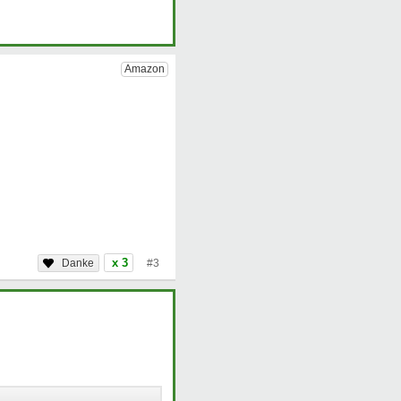
x 3
#3