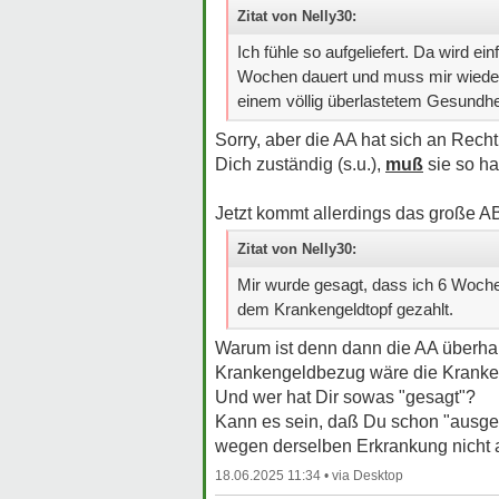
Zitat von Nelly30:
Ich fühle so aufgeliefert. Da wird e
Wochen dauert und muss mir wieder
einem völlig überlastetem Gesundh
Sorry, aber die AA hat sich an Recht
Dich zuständig (s.u.),
muß
sie so ha
Jetzt kommt allerdings das große 
Zitat von Nelly30:
Mir wurde gesagt, dass ich 6 Woch
dem Krankengeldtopf gezahlt.
Warum ist denn dann die AA überhaup
Krankengeldbezug wäre die Krankenk
Und wer hat Dir sowas "gesagt"?
Kann es sein, daß Du schon "ausgeste
wegen derselben Erkrankung nicht 
18.06.2025 11:34 •