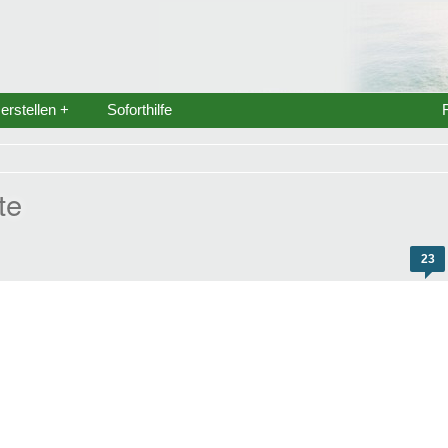
rstellen +
Soforthilfe
te
23