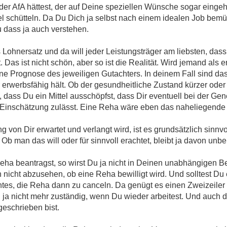
er AfA hättest, der auf Deine speziellen Wünsche sogar eingeh
l schütteln. Da Du Dich ja selbst nach einem idealen Job bemüh
u dass ja auch verstehen.
s Lohnersatz und da will jeder Leistungsträger am liebsten, dass
. Das ist nicht schön, aber so ist die Realität. Wird jemand als
 eine Prognose des jeweiligen Gutachters. In deinem Fall sind d
 erwerbsfähig hält. Ob der gesundheitliche Zustand kürzer oder
n, dass Du ein Mittel ausschöpfst, dass Dir eventuell bei der G
 Einschätzung zulässt. Eine Reha wäre eben das naheliegende M
g von Dir erwartet und verlangt wird, ist es grundsätzlich sinnvo
b man das will oder für sinnvoll erachtet, bleibt ja davon unber
eha beantragst, so wirst Du ja nicht in Deinen unabhängigen
ch nicht abzusehen, ob eine Reha bewilligt wird. Und solltest Du 
htes, die Reha dann zu canceln. Da genügt es einen Zweizeiler
ja nicht mehr zuständig, wenn Du wieder arbeitest. Und auch d
geschrieben bist.