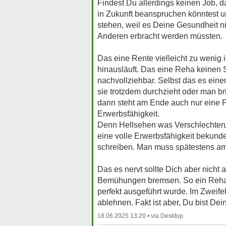
Findest Du allerdings keinen Job, d
in Zukunft beanspruchen könntest u
stehen, weil es Deine Gesundheit n
Anderen erbracht werden müssten.
Das eine Rente vielleicht zu wenig 
hinausläuft. Das eine Reha keinen S
nachvollziehbar. Selbst das es ein
sie trotzdem durchzieht oder man br
dann steht am Ende auch nur eine P
Erwerbsfähigkeit.
Denn Hellsehen was Verschlechterun
eine volle Erwerbsfähigkeit bekunde
schreiben. Man muss spätestens a
Das es nervt sollte Dich aber nicht
Bemühungen bremsen. So ein Reha An
perfekt ausgeführt wurde. Im Zweif
ablehnen. Fakt ist aber, Du bist D
18.06.2025 13:20 •