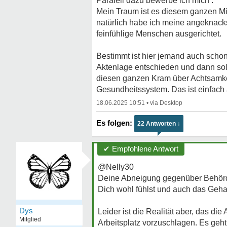
Paralell dazu bewerbe ich mich .
Mein Traum ist es diesem ganzen Mis
natürlich habe ich meine angeknacks
feinfühlige Menschen ausgerichtet.
Bestimmt ist hier jemand auch schon
Aktenlage entschieden und dann sol
diesen ganzen Kram über Achtsamke
Gesundheitssystem. Das ist einfach a
18.06.2025 10:51
•
22 Antworten ↓
✔ Empfohlene Antwort
@Nelly30
Deine Abneigung gegenüber Behörd
Dich wohl fühlst und auch das Gehal
Dys
Leider ist die Realität aber, das di
Mitglied
Arbeitsplatz vorzuschlagen. Es geh