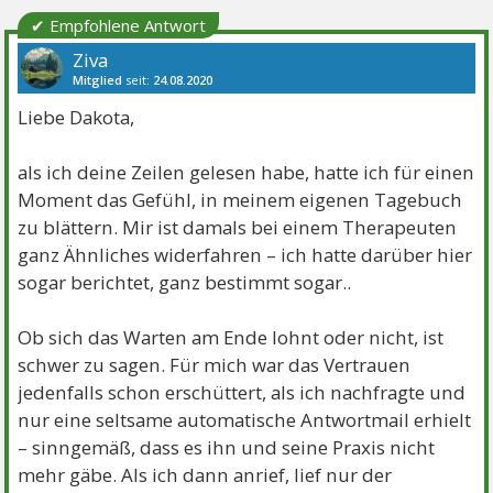
✔ Empfohlene Antwort
Ziva
Mitglied
seit:
24.08.2020
Beiträge:
8971
Danke:
7818
Themen:
1
Liebe Dakota,
als ich deine Zeilen gelesen habe, hatte ich für einen
Moment das Gefühl, in meinem eigenen Tagebuch
zu blättern. Mir ist damals bei einem Therapeuten
ganz Ähnliches widerfahren – ich hatte darüber hier
sogar berichtet, ganz bestimmt sogar..
Ob sich das Warten am Ende lohnt oder nicht, ist
schwer zu sagen. Für mich war das Vertrauen
jedenfalls schon erschüttert, als ich nachfragte und
nur eine seltsame automatische Antwortmail erhielt
– sinngemäß, dass es ihn und seine Praxis nicht
mehr gäbe. Als ich dann anrief, lief nur der