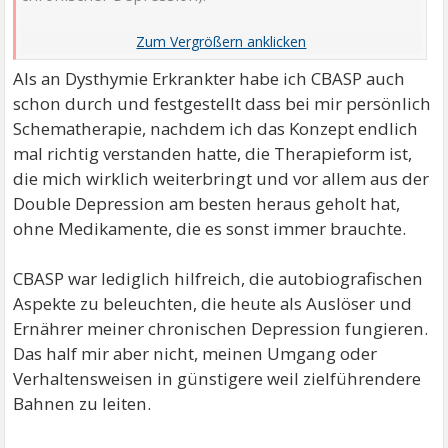
habe, Selbsthilfe, Kliniken, Empowerment, alles
Zum Thema Handhabung - er handhabt es gezielt so,
Mögliche in all den vielen Jahren von mittlerweile 3
dass er eine:n anruft, er will explizit keine
Jahrzehnten.
Als an Dysthymie Erkrankter habe ich CBASP auch
Nachrichten in bestimmten Zeitabständen auf dem
schon durch und festgestellt dass bei mir persönlich
AB, dass man nach wie vor interessiert sei. Sobald ein
Ich werde dem Thera schreiben und um einen
Schematherapie, nachdem ich das Konzept endlich
Platz frei ist, ruft er die Leute seiner Liste der Reihe
verbindlichen Termin im September bitten (wobei es
mal richtig verstanden hatte, die Therapieform ist,
nach an.
sein kann, dass ich dann in der Klinik bin).
die mich wirklich weiterbringt und vor allem aus der
Auf die Frage @Dys ob ich bei ihm überhaupt noch die
Double Depression am besten heraus geholt hat,
Therapie machen will, wo ich doch jetzt enttäuscht bin
ohne Medikamente, die es sonst immer brauchte.
denke ich ist die Antwort ja. Ich habe jetzt so lange
gewartet und es ist eben diese spezielle
CBASP war lediglich hilfreich, die autobiografischen
Therapieform. Sicherlich werde ich aber darüber
Aspekte zu beleuchten, die heute als Auslöser und
sprechen mit ihm, das wird dann bereits Teil der
Ernährer meiner chronischen Depression fungieren.
Therapie sein. Ich bin hochsensibel und Leute wie ich
Das half mir aber nicht, meinen Umgang oder
nehmen solch ein Verhalten schnell zu Ernst, tragen
Verhaltensweisen in günstigere weil zielführendere
nach, lehnen die Person möglicherweise je nach
Bahnen zu leiten.
Tagesform innerlich ab. Dieses Verhalten ist purer
Stress und die Negation von Verbindlichkeit, darauf