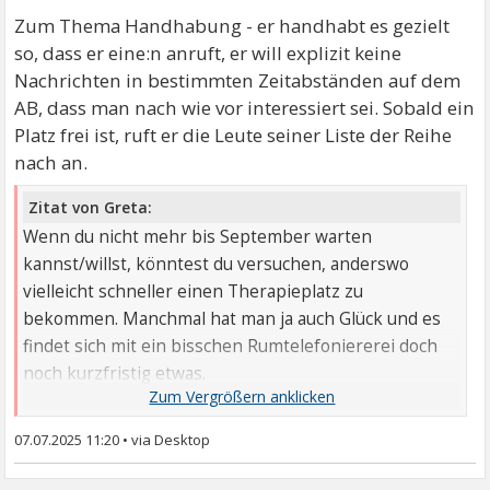
Zum Thema Handhabung - er handhabt es gezielt
so, dass er eine:n anruft, er will explizit keine
Nachrichten in bestimmten Zeitabständen auf dem
AB, dass man nach wie vor interessiert sei. Sobald ein
Platz frei ist, ruft er die Leute seiner Liste der Reihe
nach an.
Zitat von Greta:
Wenn du nicht mehr bis September warten
kannst/willst, könntest du versuchen, anderswo
vielleicht schneller einen Therapieplatz zu
bekommen. Manchmal hat man ja auch Glück und es
findet sich mit ein bisschen Rumtelefoniererei doch
noch kurzfristig etwas.
Ist sehr lieb und an und für sich eine gute Idee. Ich
07.07.2025 11:20
•
warte derzeit auf einen Klinikaufenthalt und laut
Zusage des Theras wäre ich jetzt eben bereits nach