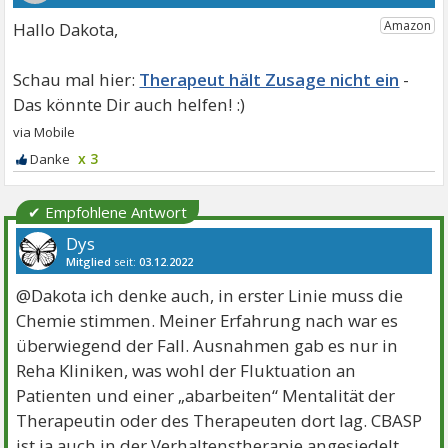
Hallo Dakota,
Therapeut hält Zusage nicht ein
x 3
✔ Empfohlene Antwort
Dys
Mitglied
seit:
03.12.2022
Beiträge:
2159
Danke:
3205
Themen:
1
@Dakota ich denke auch, in erster Linie muss die
Chemie stimmen. Meiner Erfahrung nach war es
überwiegend der Fall. Ausnahmen gab es nur in
Reha Kliniken, was wohl der Fluktuation an
Patienten und einer „abarbeiten“ Mentalität der
Therapeutin oder des Therapeuten dort lag. CBASP
ist ja auch in der Verhaltenstherapie angesiedelt