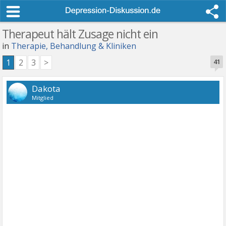
Therapeut hält Zusage nicht ein
in
Therapie, Behandlung & Kliniken
1
2
3
>
41
Dakota
Mitglied