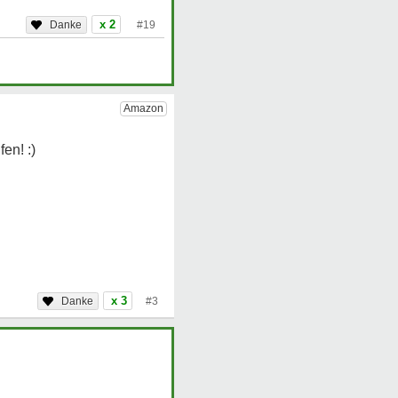
x 2
#19
x 3
#3