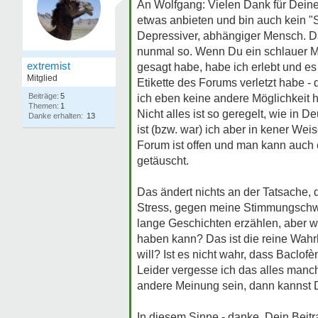
An Wolfgang: Vielen Dank für Deine
etwas anbieten und bin auch kein "
Depressiver, abhängiger Mensch. Da 
nunmal so. Wenn Du ein schlauer Mo
extremist
gesagt habe, habe ich erlebt und es 
Mitglied
Etikette des Forums verletzt habe - 
Beiträge:
5
ich eben keine andere Möglichkeit 
Themen:
1
Nicht alles ist so geregelt, wie in
Danke erhalten:
13
ist (bzw. war) ich aber in kener We
Forum ist offen und man kann auch e
getäuscht.
Das ändert nichts an der Tatsache, 
Stress, gegen meine Stimmungschwan
lange Geschichten erzählen, aber wa
haben kann? Das ist die reine Wahr
will? Ist es nicht wahr, dass Baclof
Leider vergesse ich das alles manch
andere Meinung sein, dann kannst D
In diesem Sinne - danke. Dein Beitr