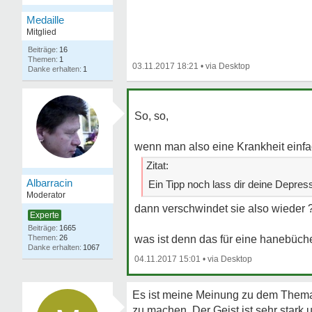
Medaille
Mitglied
16
1
03.11.2017 18:21
•
1
So, so,
wenn man also eine Krankheit einfa
Zitat:
Albarracin
Ein Tipp noch lass dir deine Depress
Moderator
dann verschwindet sie also wieder 
Experte
1665
26
was ist denn das für eine hanebüc
1067
04.11.2017 15:01
•
Es ist meine Meinung zu dem Thema!
zu machen. Der Geist ist sehr stark 