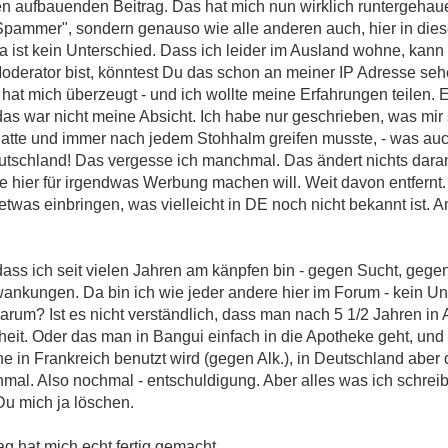
n aufbauenden Beitrag. Das hat mich nun wirklich runtergehauen
Spammer", sondern genauso wie alle anderen auch, hier in die
ist kein Unterschied. Dass ich leider im Ausland wohne, kann ic
derator bist, könntest Du das schon an meiner IP Adresse sehe
hat mich überzeugt - und ich wollte meine Erfahrungen teilen. Es
das war nicht meine Absicht. Ich habe nur geschrieben, was mir 
hatte und immer nach jedem Stohhalm greifen musste, - was auc
 Deutschland! Das vergesse ich manchmal. Das ändert nichts dara
ise hier für irgendwas Werbung machen will. Weit davon entfernt.
twas einbringen, was vielleicht in DE noch nicht bekannt ist.
dass ich seit vielen Jahren am känpfen bin - gegen Sucht, geg
kungen. Da bin ich wie jeder andere hier im Forum - kein Unt
rum? Ist es nicht verständlich, dass man nach 5 1/2 Jahren in 
heit. Oder das man in Bangui einfach in die Apotheke geht, un
ène in Frankreich benutzt wird (gegen Alk.), in Deutschland aber 
mal. Also nochmal - entschuldigung. Aber alles was ich schreibe
u mich ja löschen.
ag hat mich echt fertig gemacht.