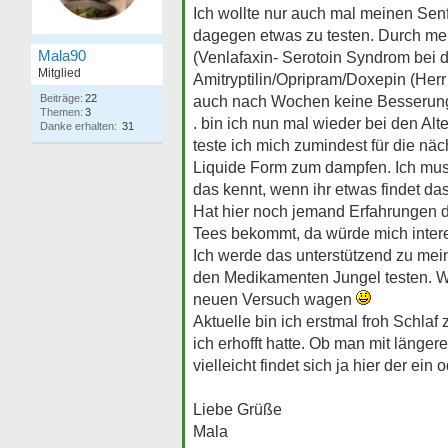
Ich wollte nur auch mal meinen Se
dagegen etwas zu testen. Durch me
Mala90
(Venlafaxin- Serotoin Syndrom bei d
Mitglied
Amitryptilin/Opripram/Doxepin (Her
Beiträge:
22
auch nach Wochen keine Besserung tr
Themen:
3
. bin ich nun mal wieder bei den A
Danke erhalten:
31
teste ich mich zumindest für die n
Liquide Form zum dampfen. Ich muss s
das kennt, wenn ihr etwas findet da
Hat hier noch jemand Erfahrungen 
Tees bekommt, da würde mich intere
Ich werde das unterstützend zu meine
den Medikamenten Jungel testen. We
neuen Versuch wagen
Aktuelle bin ich erstmal froh Schla
ich erhofft hatte. Ob man mit länge
vielleicht findet sich ja hier der ei
Liebe Grüße
Mala