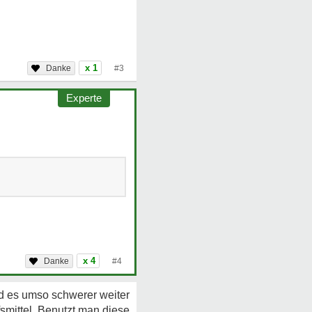
x 1
#3
Experte
x 4
#4
d es umso schwerer weiter
fsmittel. Benutzt man diese