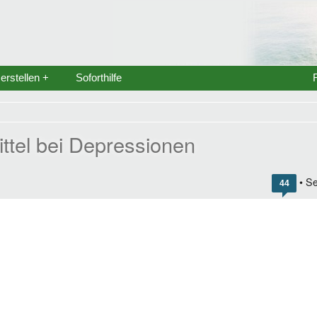
rstellen +
Soforthilfe
ittel bei Depressionen
• Se
44