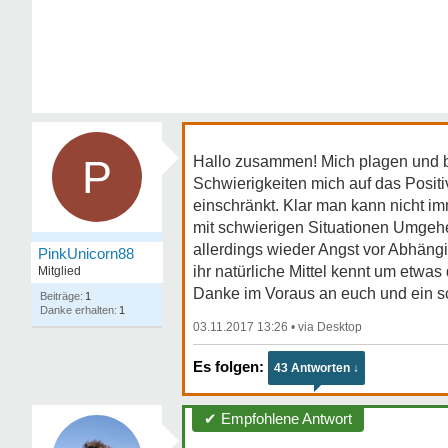
P
Hallo zusammen! Mich plagen und be
Schwierigkeiten mich auf das Positi
einschränkt. Klar man kann nicht im
mit schwierigen Situationen Umgehe
allerdings wieder Angst vor Abhäng
PinkUnicorn88
ihr natürliche Mittel kennt um etwa
Mitglied
Danke im Voraus an euch und ein 
1
1
03.11.2017 13:26
•
43 Antworten ↓
✔ Empfohlene Antwort