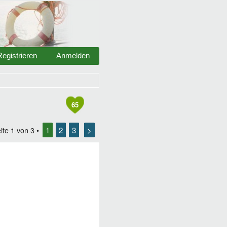
Registrieren
Anmelden
65
1
2
3
>
ite
1
von
3
•