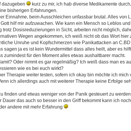
nf dazugeben
kurz zu mir, ich hab diverse Medikamente durch,
ine bisherigen Erfahrungen.
er Einnahme, beim Ausschleichen unfassbar brutal. Alles von Lal
r Gott hilf mir aufzuwachen. Wie kann ein Mensch so Leblos un
otz Dosisreduzierungen in Sicht, arbeiten nicht möglich, dahe
lternativen Wegen angekommen, ich weiß nicht ob das Wort hier
ächtliche Unruhe und Kopfschmerzen wie Panikattacken an C.BD r
agen ja es ist kein Wundermittel dass alles heilt, aber es hilft.
ss zumindest für den Moment alles etwas aushaltbarer macht.
damit? Oder nimmt es gar regelmäßig? Ich weiß dass man es au
ssieren wie es bei euch wirkt?
r Therapie weiter testen, sofern ich okay bin möchte ich mich v
nn ich allerdings auch mit weiterer Therapie keine Erfolge se
f zu finden und etwas weniger von der Panik gesteuert zu werden.
rer Dauer das auch so besser in den Griff bekommt kann ich noch
n oder andere mit mehr Erfahrung