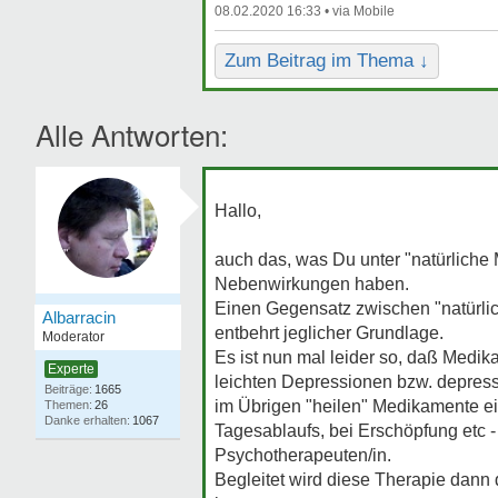
08.02.2020 16:33 •
Zum Beitrag im Thema ↓
Alle Antworten:
Hallo,
auch das, was Du unter "natürliche 
Nebenwirkungen haben.
Einen Gegensatz zwischen "natürlic
Albarracin
entbehrt jeglicher Grundlage.
Moderator
Es ist nun mal leider so, daß Medik
Experte
leichten Depressionen bzw. depres
1665
im Übrigen "heilen" Medikamente ein
26
1067
Tagesablaufs, bei Erschöpfung etc -
Psychotherapeuten/in.
Begleitet wird diese Therapie dann 