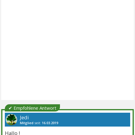
✔ Empfohlene Antwort
Jedi
Mitglied
seit:
16.03.2019
Beiträge:
10195
Danke:
21116
Themen:
19
Hallo !