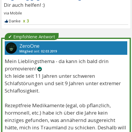
x 3
✔ Empfohlene Antwort
ZeroOne
Mitglied
seit:
02.03.2019
Beiträge:
2580
Danke:
5643
Themen:
6
Mein Lieblingsthema - da kann ich bald drin
promovieren!
Ich leide seit 11 Jahren unter schweren
Schlafstörungen und seit 9 Jahren unter extremer
Schlaflosigkeit.
Rezeptfreie Medikamente (egal, ob pflanzlich,
hormonell, etc.) habe ich über die Jahre kein
einziges gefunden, was annähernd ausgereicht
hätte, mich ins Traumland zu schicken. Deshalb will