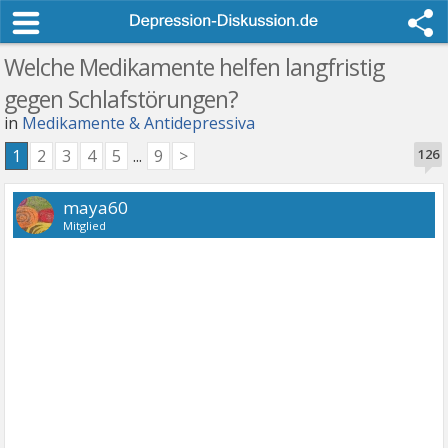
Welche Medikamente helfen langfristig
gegen Schlafstörungen?
in
Medikamente & Antidepressiva
1
2
3
4
5
...
9
>
126
maya60
Mitglied