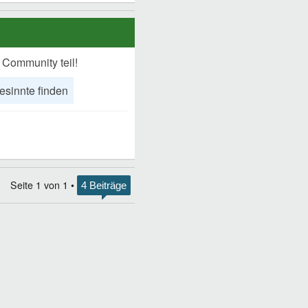
 Community teil!
esinnte finden
Seite
1
von
1
•
4 Beiträge