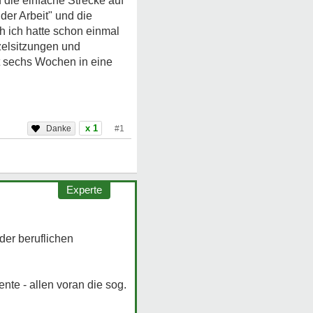
 die einfache Strecke auf
der Arbeit" und die
ch ich hatte schon einmal
zelsitzungen und
ht sechs Wochen in eine
x 1
#1
Experte
er beruflichen
nte - allen voran die sog.