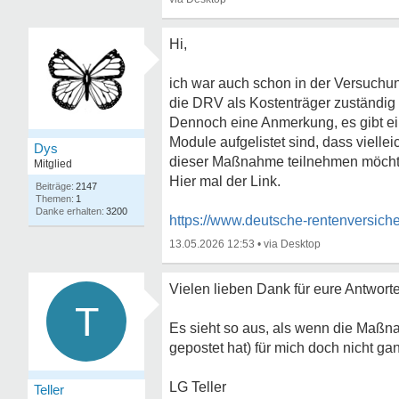
Hi,
ich war auch schon in der Versuchu
die DRV als Kostenträger zuständig s
Dennoch eine Anmerkung, es gibt e
Module aufgelistet sind, dass viell
Dys
dieser Maßnahme teilnehmen möcht
Mitglied
Hier mal der Link.
2147
1
3200
https://www.deutsche-rentenversich
13.05.2026 12:53
•
Vielen lieben Dank für eure Antwort
T
Es sieht so aus, als wenn die Maß
gepostet hat) für mich doch nicht ga
LG Teller
Teller