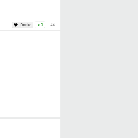
x 1
#4