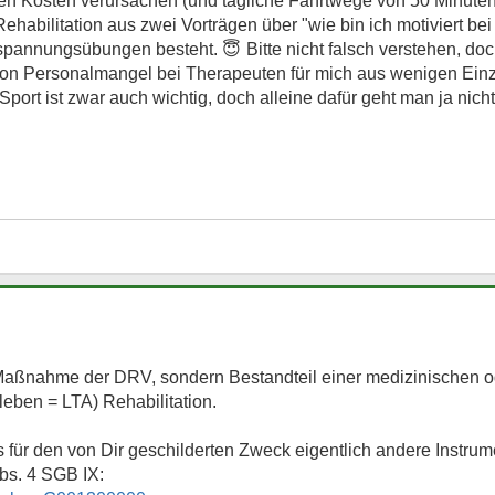
en Kosten verursachen (und tägliche Fahrtwege von 50 Minuten
habilitation aus zwei Vorträgen über "wie bin ich motiviert bei 
ntspannungsübungen besteht.
😇
Bitte nicht falsch verstehen, do
von Personalmangel bei Therapeuten für mich aus wenigen Ein
ort ist zwar auch wichtig, doch alleine dafür geht man ja nic
Maßnahme der DRV, sondern Bestandteil einer medizinischen od
leben = LTA) Rehabilitation.
 für den von Dir geschilderten Zweck eigentlich andere Instrume
bs. 4 SGB IX: