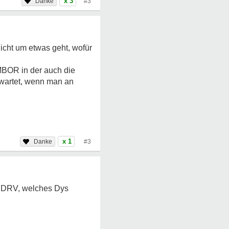
x 3
#3
icht um etwas geht, wofür
MBOR in der auch die
rwartet, wenn man an
x 1
#3
r DRV, welches Dys