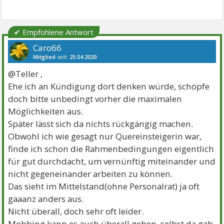
✔ Empfohlene Antwort
Caro66
Mitglied
seit:
25.04.2020
Beiträge:
2407
Danke:
3084
Themen:
5
@Teller ,
Ehe ich an Kündigung dort denken würde, schöpfe
doch bitte unbedingt vorher die maximalen
Möglichkeiten aus.
Später lässt sich da nichts rückgängig machen.
Obwohl ich wie gesagt nur Quereinsteigerin war,
finde ich schon die Rahmenbedingungen eigentlich
für gut durchdacht, um vernünftig miteinander und
nicht gegeneinander arbeiten zu können.
Das sieht im Mittelstand(ohne Personalrat) ja oft
gaaanz anders aus.
Nicht überall, doch sehr oft leider.
Mobbing kann es auch überall geben, selbst da gab