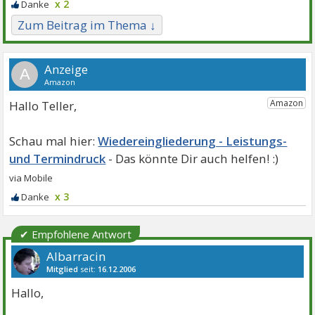
x 2
Zum Beitrag im Thema ↓
A
Hallo Teller,
Wiedereingliederung - Leistungs-
und Termindruck
x 3
✔ Empfohlene Antwort
Albarracin
Mitglied
seit:
16.12.2006
Beiträge:
1665
Danke:
1067
Themen:
26
Hallo,