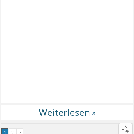
∧
Top
1
2
>