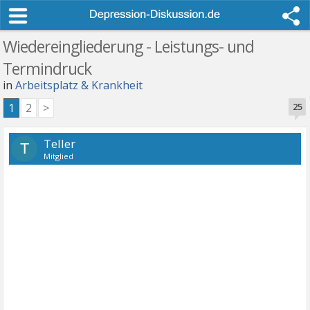
Wiedereingliederung - Leistungs- und
Termindruck
in
Arbeitsplatz & Krankheit
1
2
>
25
Teller
T
Mitglied