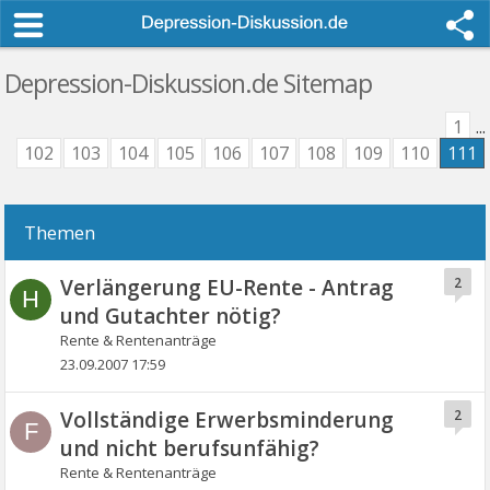
Depression-Diskussion.de Sitemap
1
...
102
103
104
105
106
107
108
109
110
111
Themen
Verlängerung EU-Rente - Antrag
2
H
und Gutachter nötig?
Rente & Rentenanträge
23.09.2007 17:59
Vollständige Erwerbsminderung
2
F
und nicht berufsunfähig?
Rente & Rentenanträge