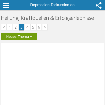
Heilung, Kraftquellen & Erfolgserlebnisse
<
1
2
3
4
5
6
>
Neues Thema +