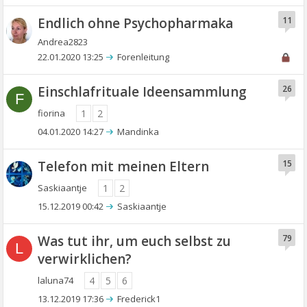
Endlich ohne Psychopharmaka
11
Andrea2823
22.01.2020 13:25
Forenleitung
Einschlafrituale Ideensammlung
26
F
fiorina
1
2
04.01.2020 14:27
Mandinka
Telefon mit meinen Eltern
15
Saskiaantje
1
2
15.12.2019 00:42
Saskiaantje
Was tut ihr, um euch selbst zu
79
L
verwirklichen?
laluna74
4
5
6
13.12.2019 17:36
Frederick1