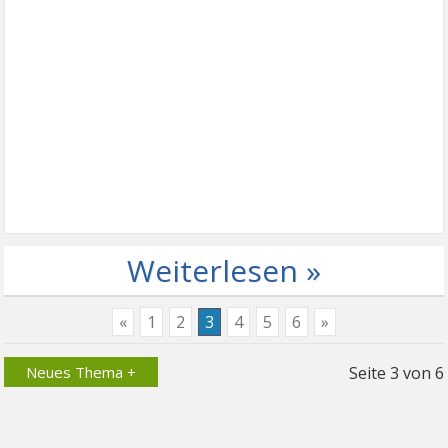
Weiterlesen »
«
1
2
3
4
5
6
»
Neues Thema +
Seite
3
von
6