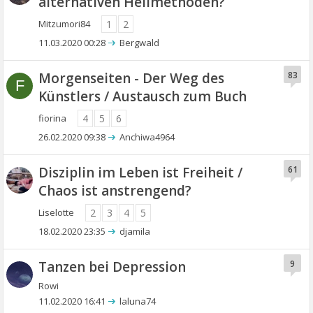
alternativen Heilmethoden?
Mitzumori84
1
2
11.03.2020 00:28
Bergwald
Morgenseiten - Der Weg des
83
F
Künstlers / Austausch zum Buch
fiorina
4
5
6
26.02.2020 09:38
Anchiwa4964
Disziplin im Leben ist Freiheit /
61
Chaos ist anstrengend?
Liselotte
2
3
4
5
18.02.2020 23:35
djamila
Tanzen bei Depression
9
Rowi
11.02.2020 16:41
laluna74