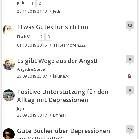
Jedi
1
2
20.11.2019 21:43
Jedi
Etwas Gutes für sich tun
38
Fisch611
2
3
01.10.2019 20:15
111Sternchen222
Es gibt Wege aus der Angst!
9
AngstfreiSteve
25.09.2019 23:07
laluna74
Positive Unterstützung für den
9
Alltag mit Depressionen
Juju
20.09.2019 08:17
Emma1
Gute Bücher über Depressionen
17