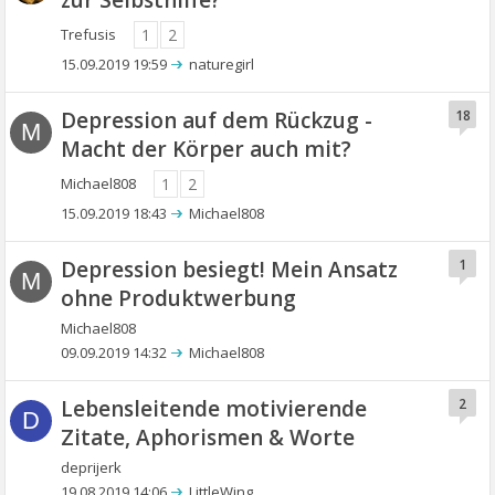
zur Selbsthilfe?
Trefusis
1
2
15.09.2019 19:59
naturegirl
Depression auf dem Rückzug -
18
M
Macht der Körper auch mit?
Michael808
1
2
15.09.2019 18:43
Michael808
Depression besiegt! Mein Ansatz
1
M
ohne Produktwerbung
Michael808
09.09.2019 14:32
Michael808
Lebensleitende motivierende
2
D
Zitate, Aphorismen & Worte
deprijerk
19.08.2019 14:06
LittleWing