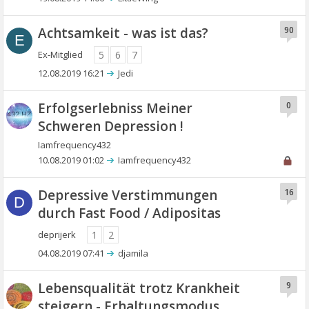
Achtsamkeit - was ist das?
90
E
Ex-Mitglied
5
6
7
12.08.2019 16:21
Jedi
Erfolgserlebniss Meiner
0
Schweren Depression !
Iamfrequency432
10.08.2019 01:02
Iamfrequency432
Depressive Verstimmungen
16
D
durch Fast Food / Adipositas
deprijerk
1
2
04.08.2019 07:41
djamila
Lebensqualität trotz Krankheit
9
steigern - Erhaltungsmodus