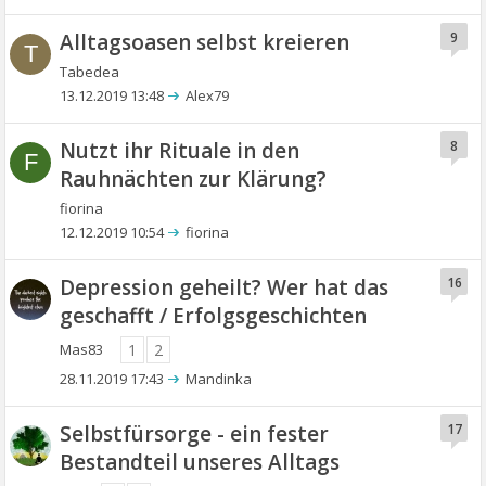
Alltagsoasen selbst kreieren
9
T
Tabedea
13.12.2019 13:48
Alex79
Nutzt ihr Rituale in den
8
F
Rauhnächten zur Klärung?
fiorina
12.12.2019 10:54
fiorina
Depression geheilt? Wer hat das
16
geschafft / Erfolgsgeschichten
Mas83
1
2
28.11.2019 17:43
Mandinka
Selbstfürsorge - ein fester
17
Bestandteil unseres Alltags