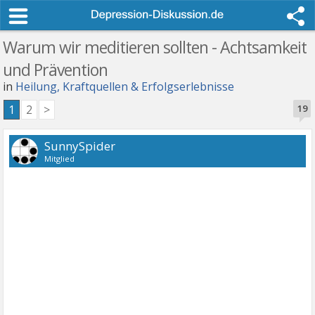
Warum wir meditieren sollten - Achtsamkeit
und Prävention
in
Heilung, Kraftquellen & Erfolgserlebnisse
1
2
>
19
SunnySpider
Mitglied