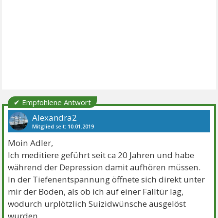
✔ Empfohlene Antwort
Alexandra2
Mitglied
seit:
10.01.2019
Beiträge:
8976
Danke:
13335
Themen:
16
Moin Adler,
Ich meditiere geführt seit ca 20 Jahren und habe
während der Depression damit aufhören müssen.
In der Tiefenentspannung öffnete sich direkt unter
mir der Boden, als ob ich auf einer Falltür lag,
wodurch urplötzlich Suizidwünsche ausgelöst
wurden.