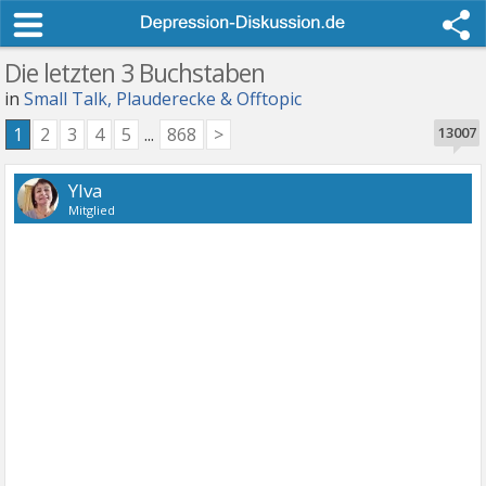
Die letzten 3 Buchstaben
in
Small Talk, Plauderecke & Offtopic
1
2
3
4
5
...
868
>
13007
Ylva
Mitglied