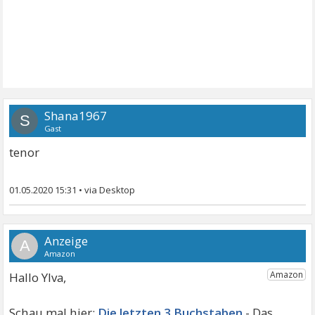
Shana1967
S
Gast
tenor
01.05.2020 15:31
•
A
Hallo Ylva,
Die letzten 3 Buchstaben