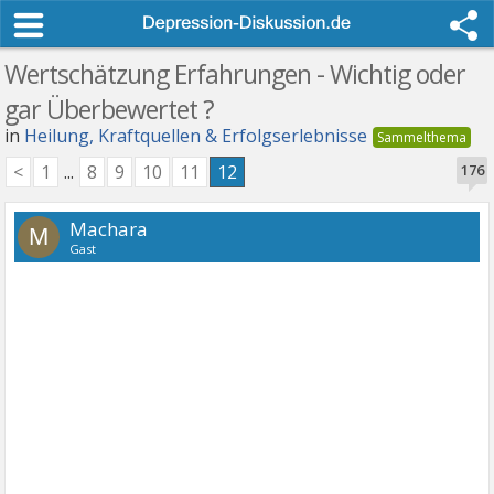
Wertschätzung Erfahrungen - Wichtig oder
gar Überbewertet ?
in
Heilung, Kraftquellen & Erfolgserlebnisse
<
1
...
8
9
10
11
12
176
Machara
M
Gast