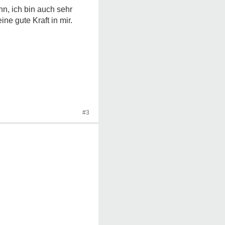
nn, ich bin auch sehr
ne gute Kraft in mir.
#3