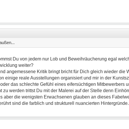
außen...
ommst Du von jedem nur Lob und Beweihräucherung egal welche 
twicklung weiter?
und angemessene Kritik bringt bricht für Dich gleich wieder di
on einige reale Ausstellungen organisiert und mir in der Kunsts
k oder das schlechte Gefühl eines eifersüchtigen Mitbewerbers 
 zu werden trittst Du mit der Malerei auf der Stelle denn Einhör
uches aber die wenigsten Erwachsenen glauben an dieses Fabelw
hrt sind die farblich und strukturell nuancierten Hintergründe.