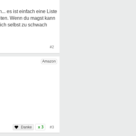
.. es ist einfach eine Liste
eiten. Wenn du magst kann
sich selbst zu schwach
#2
x 3
#3