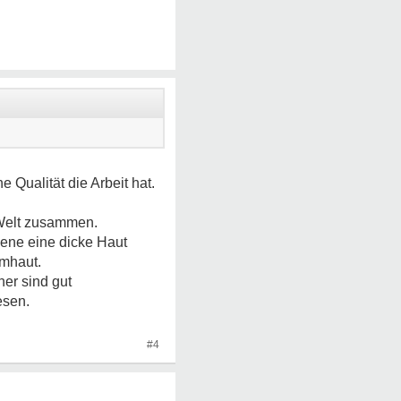
Qualität die Arbeit hat.
e Welt zusammen.
zene eine dicke Haut
umhaut.
ner sind gut
esen.
#4