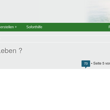
rstellen +
Soforthilfe
Leben ?
• Seite
5
vo
73