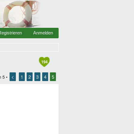
Registrieren
Anmelden
194
<
1
2
3
4
5
n
5
•