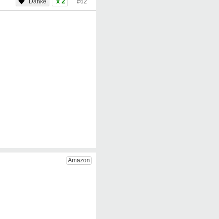
x 2
#62