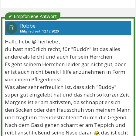
✔ Empfohlene Antwort
Robbe
R
Mitglied
seit:
12.12.2020
Beiträge:
455
Danke:
1003
Hallo liebe @Tierliebe ,
du hast natürlich recht, für "BuddY" ist das alles
andere als leicht und auch für sein Herrchen.
Es geht seinem Herrchen leider gar nicht gut, aber
er ist auch nicht bereit Hilfe anzunehmen in Form
von einem Pflegedienst.
Was aber sehr erfreulich ist, dass sich "Buddy"
super gut eingelebt hat und das nach so kurzer Zeit.
Morgens ist er am aktivsten, da schnappt er sich
den Socken oder den Hausschuh von meinem Mann
und trägt ihn "freudestrahlend" durch die Gegend.
Nach dem Gassi gehen scharrt er am Teppich und
reibt anschließend seine Nase daran
, das ist echt