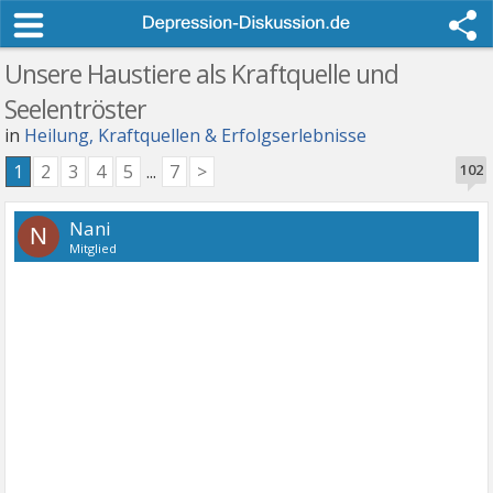
Unsere Haustiere als Kraftquelle und
Seelentröster
in
Heilung, Kraftquellen & Erfolgserlebnisse
1
2
3
4
5
...
7
>
102
Nani
N
Mitglied