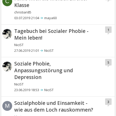
C
Klasse
christian85
03.07.2019 21:04
maya60
Tagebuch bei Sozialer Phobie -
1
Mein leben!
NiciST
27.06.2019 21:01
NiciST
Soziale Phobie,
5
Anpassungsstörung und
Depression
NiciST
23.06.2019 18:53
NiciST
Sozialphobie und Einsamkeit -
3
M
wie aus dem Loch rauskommen?