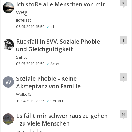
Ich stoße alle Menschen von mir
8
weg
lichelast
06.05.2019 15:50
c1-
Rückfall in SVV, Soziale Phobie
1
und Gleichgültigkeit
Saliico
02.05.2019 10:50
Acon
Soziale Phobie - Keine
7
W
Akzteptanz von Familie
Wolke15
10.04.2019 20:36
CeHaEn
Es fällt mir schwer raus zu gehen
16
- zu viele Menschen