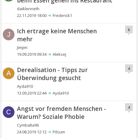
beim Essen gehen ins Restaurant
daiklenneth
22.11.2019 18:00
Frederick1
Ich ertrage keine Menschen
6
J
mehr
Jimjim
19.09.2019 09:34
Aleksej
Derealisation - Tipps zur
4
A
Überwindung gesucht
Ayda910
13.09.2019 22:44
Ayda910
Angst vor fremden Menschen -
4
C
Warum? Soziale Phobie
Cymbalta96
24.08.2019 12:12
Pilsum