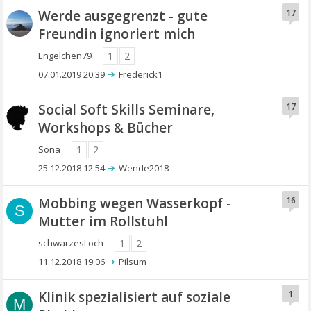
Werde ausgegrenzt - gute
17
Freundin ignoriert mich
Engelchen79
1
2
07.01.2019 20:39
Frederick1
Social Soft Skills Seminare,
17
Workshops & Bücher
Sona
1
2
25.12.2018 12:54
Wende2018
Mobbing wegen Wasserkopf -
16
S
Mutter im Rollstuhl
schwarzesLoch
1
2
11.12.2018 19:06
Pilsum
Klinik spezialisiert auf soziale
1
M