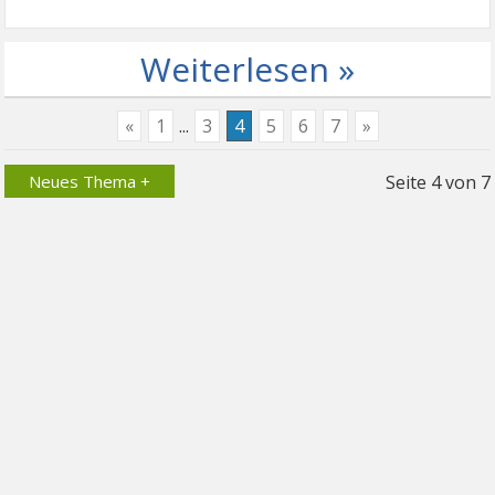
Weiterlesen »
«
1
...
3
4
5
6
7
»
Neues Thema +
Seite
4
von
7