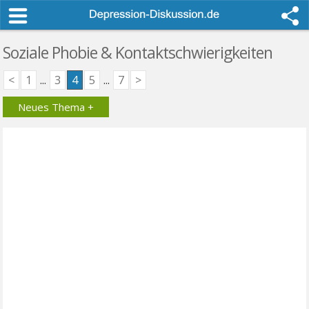
Soziale Phobie & Kontaktschwierigkeiten
<
1
...
3
4
5
...
7
>
Neues Thema +