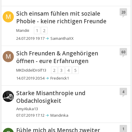
Sich einsam fühlen mit soziale
20
M
Phobie - keine richtigen Freunde
Mandiii
1
2
24.07.2019 19:17
SamanthaXX
Sich Freunden & Angehörigen
60
M
öffnen - eure Erfahrungen
MKDiddelDrölf13
2
3
4
5
14.07.2019 20:54
Frederick1
Starke Misanthropie und
4
Obdachlosigkeit
AmyAluka13
07.07.2019 17:12
Mandinka
Fühle mich als Mensch zweiter
1