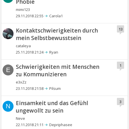
Phobie
mimi123
29.11.2018 22:55
Carola1
Kontaktschwierigkeiten durch
13
mein Selbstbewusstsein
cataleya
25.11.2018 21:24
Ryan
Schwierigkeiten mit Menschen
1
E
zu Kommunizieren
e3xZz
23.11.2018 21:58
Pilsum
Einsamkeit und das Gefühl
3
N
ungewollt zu sein
Neve
22.11.2018 21:11
Depriphasee