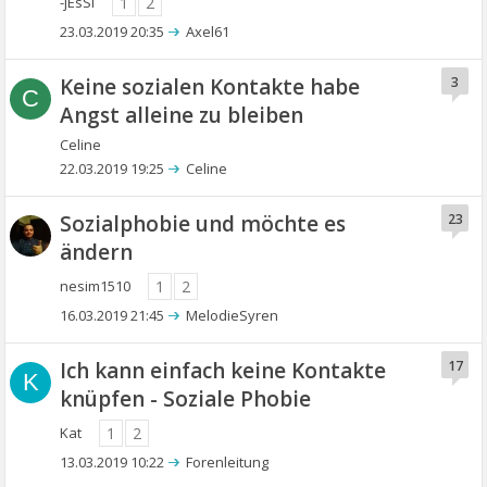
-jEsSi
1
2
23.03.2019 20:35
Axel61
Keine sozialen Kontakte habe
3
C
Angst alleine zu bleiben
Celine
22.03.2019 19:25
Celine
Sozialphobie und möchte es
23
ändern
nesim1510
1
2
16.03.2019 21:45
MelodieSyren
Ich kann einfach keine Kontakte
17
K
knüpfen - Soziale Phobie
Kat
1
2
13.03.2019 10:22
Forenleitung