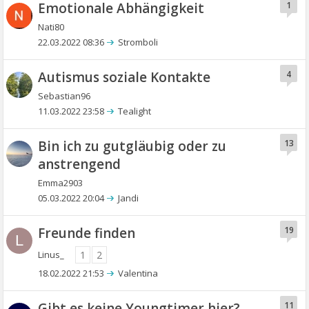
Emotionale Abhängigkeit
1
Nati80
22.03.2022 08:36
Stromboli
Autismus soziale Kontakte
4
Sebastian96
11.03.2022 23:58
Tealight
Bin ich zu gutgläubig oder zu
13
anstrengend
Emma2903
05.03.2022 20:04
Jandi
Freunde finden
19
L
Linus_
1
2
18.02.2022 21:53
Valentina
Gibt es keine Youngtimer hier?
11