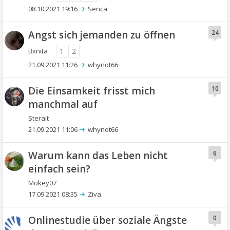
08.10.2021 19:16
Senca
Angst sich jemanden zu öffnen
24
Bxnita
1
2
21.09.2021 11:26
whynot66
Die Einsamkeit frisst mich
10
manchmal auf
Sterait
21.09.2021 11:06
whynot66
Warum kann das Leben nicht
6
einfach sein?
Mokey07
17.09.2021 08:35
Ziva
Onlinestudie über soziale Ängste
0