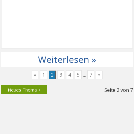
Weiterlesen »
«
1
2
3
4
5
...
7
»
Neues Thema +
Seite
2
von
7