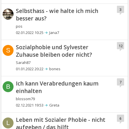
Selbsthass - wie halte ich mich
3
besser aus?
pos
02.01.2022 10:25
Jana7
Sozialphobie und Sylvester
12
S
Zuhause bleiben oder nicht?
Sarah87
01.01.2022 20:22
bones
Ich kann Verabredungen kaum
7
B
einhalten
blossom79
02.12.2021 19:53
Greta
Leben mit Sozialer Phobie - nicht
6
L
aufgeben / das hilft