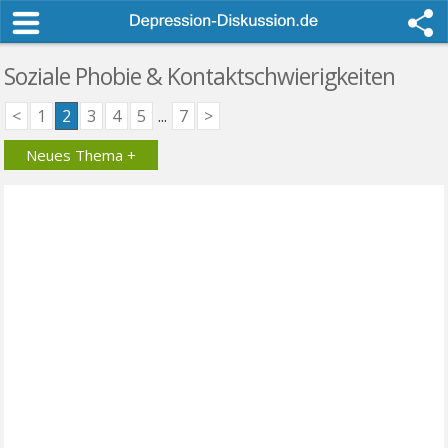
Soziale Phobie & Kontaktschwierigkeiten
<
1
2
3
4
5
...
7
>
Neues Thema +