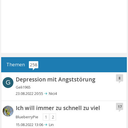
Themen
258
Depression mit Angststörung
8
G
Geli1965
23.08.2022 20:55
Nici4
Ich will immer zu schnell zu viel
17
BlueberryPie
1
2
15.08.2022 13:06
Lin