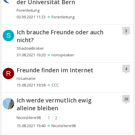
der Universität Bern
Forenleitung
03.09.2021 11:23
Forenleitung
Ich brauche Freunde oder auch
3
S
nicht?
ShadowBroker
31.08.2021 19:20
nonspeaker
Freunde finden im Internet
4
R
rosamarie
15.08.2021 19:58
CCC
Ich werde vermutlich ewig
20
alleine bleiben
NicoIsHere98
1
2
15.08.2021 19:40
NicoIsHere98