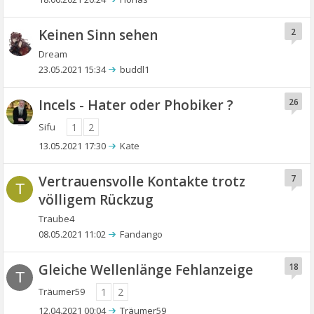
Keinen Sinn sehen
2
Dream
23.05.2021 15:34
buddl1
Incels - Hater oder Phobiker ?
26
Sifu
1
2
13.05.2021 17:30
Kate
Vertrauensvolle Kontakte trotz
7
T
völligem Rückzug
Traube4
08.05.2021 11:02
Fandango
Gleiche Wellenlänge Fehlanzeige
18
T
Träumer59
1
2
12.04.2021 00:04
Träumer59