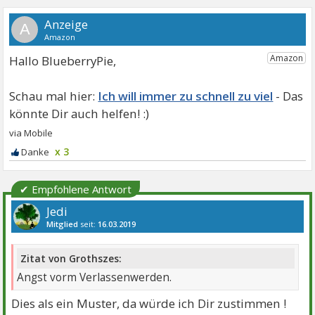
A
Hallo BlueberryPie,
Ich will immer zu schnell zu viel
x 3
✔ Empfohlene Antwort
Jedi
Mitglied
seit:
16.03.2019
Beiträge:
10195
Danke:
21116
Themen:
19
Zitat von Grothszes:
Angst vorm Verlassenwerden.
Dies als ein Muster, da würde ich Dir zustimmen !