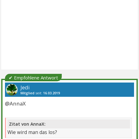
✔ Empfohlene Antwort
Jedi
Mitglied
seit:
16.03.2019
Beiträge:
10195
Danke:
21116
Themen:
19
@AnnaX
Zitat von AnnaX:
Wie wird man das los?