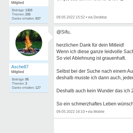
Mitglied
1303
205
09.05.2022 15:52
•
937
@Sifu,
herzlichen Dank für dein Mitleid!
Wenn ich diese ganze leidvolle Sac
So viel Ablehnung ist grauenhaft.
Asche87
Selbst bei der Suche nach einem Aus
Mitglied
deshalb musste ich dann auch, jede
85
3
127
Deshalb auch kein Wunder das ich 20
So ein schmerzhaftes Leben wünsch
09.05.2022 16:10
•