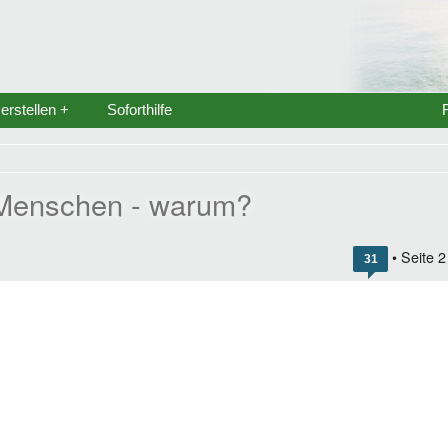
rstellen +
Soforthilfe
 Menschen - warum?
• Seite
2
31