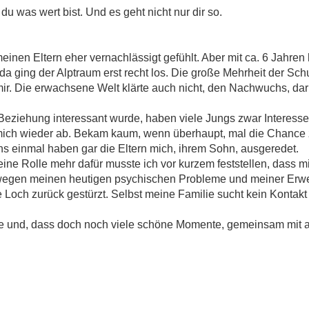
u was wert bist. Und es geht nicht nur dir so.
inen Eltern eher vernachlässigt gefühlt. Aber mit ca. 6 Jahren
a ging der Alptraum erst recht los. Die große Mehrheit der S
mir. Die erwachsene Welt klärte auch nicht, den Nachwuchs, dar
eziehung interessant wurde, haben viele Jungs zwar Interesse 
 mich wieder ab. Bekam kaum, wenn überhaupt, mal die Chance z
ns einmal haben gar die Eltern mich, ihrem Sohn, ausgeredet.
 keine Rolle mehr dafür musste ich vor kurzem feststellen, dass 
 wegen meinen heutigen psychischen Probleme und meiner Erwer
 Loch zurück gestürzt. Selbst meine Familie sucht kein Kontakt 
ute und, dass doch noch viele schöne Momente, gemeinsam mit