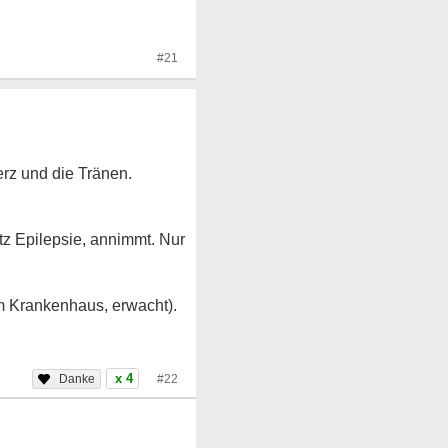
#21
rz und die Tränen.
tz Epilepsie, annimmt. Nur
im Krankenhaus, erwacht).
x 4
#22