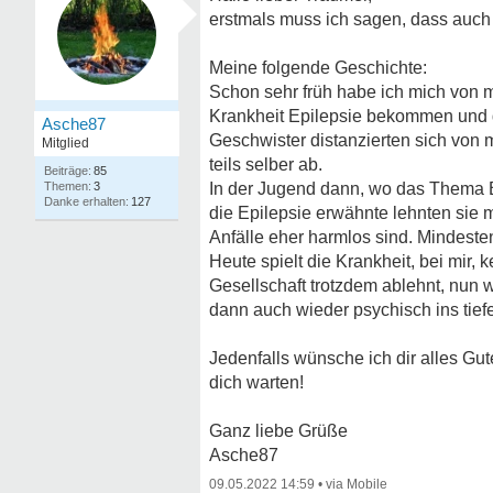
erstmals muss ich sagen, dass auch d
Meine folgende Geschichte:
Schon sehr früh habe ich mich von me
Krankheit Epilepsie bekommen und d
Asche87
Geschwister distanzierten sich von 
Mitglied
teils selber ab.
85
3
In der Jugend dann, wo das Thema B
127
die Epilepsie erwähnte lehnten sie
Anfälle eher harmlos sind. Mindeste
Heute spielt die Krankheit, bei mir,
Gesellschaft trotzdem ablehnt, nun
dann auch wieder psychisch ins tiefe
Jedenfalls wünsche ich dir alles G
dich warten!
Ganz liebe Grüße
Asche87
09.05.2022 14:59
•