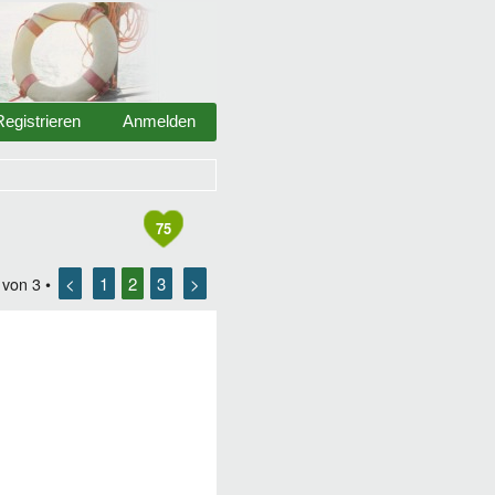
Registrieren
Anmelden
75
<
1
2
3
>
von
3
•