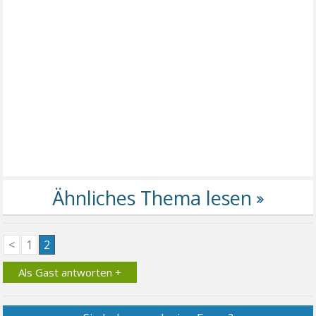
<
1
2
Als Gast antworten +