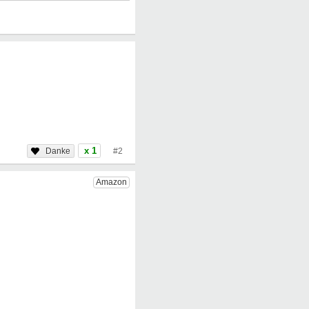
x 1
#2