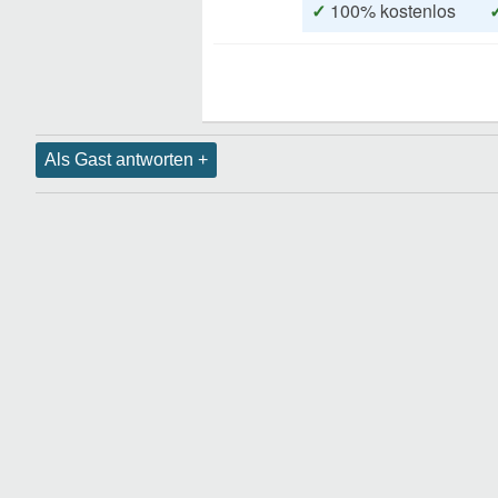
✓
100% kostenlos
Als Gast antworten +