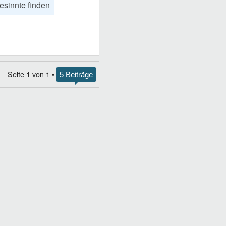
esinnte finden
Seite
1
von
1
•
5 Beiträge