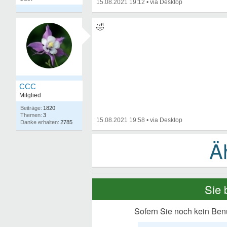
15.08.2021 19:12
•
🤣
CCC
Mitglied
1820
3
15.08.2021 19:58
•
2785
Sie 
Sofern Sie noch kein Ben