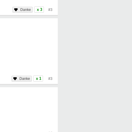
x 3
#3
x 1
#3