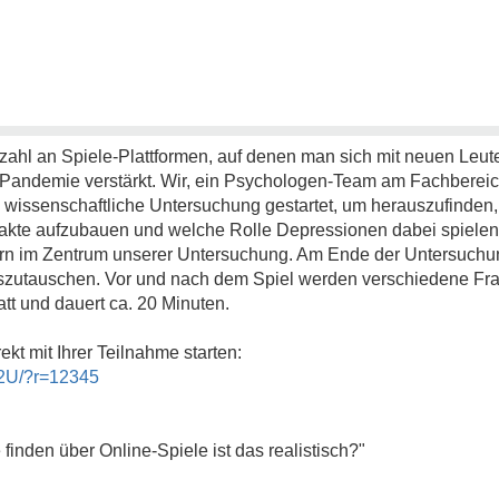
Anzahl an Spiele-Plattformen, auf denen man sich mit neuen Leu
andemie verstärkt. Wir, ein Psychologen-Team am Fachbereic
 wissenschaftliche Untersuchung gestartet, um herauszufinden,
takte aufzubauen und welche Rolle Depressionen dabei spielen.
lern im Zentrum unserer Untersuchung. Am Ende der Untersuchun
uszutauschen. Vor und nach dem Spiel werden verschiedene Fra
att und dauert ca. 20 Minuten.
kt mit Ihrer Teilnahme starten:
t2U/?r=12345
finden über Online-Spiele ist das realistisch?"