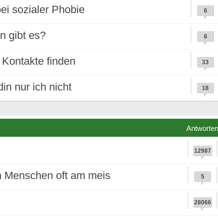
ei sozialer Phobie
6
n gibt es?
6
 Kontakte finden
33
in nur ich nicht
18
Antworte
12987
n Menschen oft am meis
5
28066