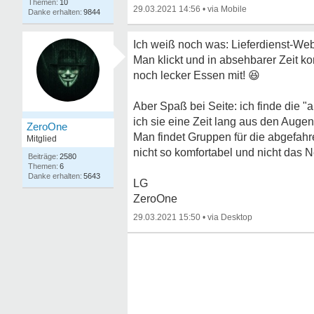
10
29.03.2021 14:56
•
9844
Ich weiß noch was: Lieferdienst-Web
Man klickt und in absehbarer Zeit k
noch lecker Essen mit!
😆
Aber Spaß bei Seite: ich finde die
ich sie eine Zeit lang aus den Augen
ZeroOne
Man findet Gruppen für die abgefahren
Mitglied
nicht so komfortabel und nicht das 
2580
6
5643
LG
ZeroOne
29.03.2021 15:50
•