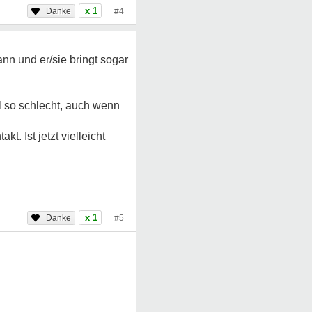
x 1
#4
nn und er/sie bringt sogar
l so schlecht, auch wenn
t. Ist jetzt vielleicht
x 1
#5