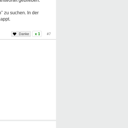
antwortet geblieben.
n" zu suchen. In der
appt.
x 1
#7