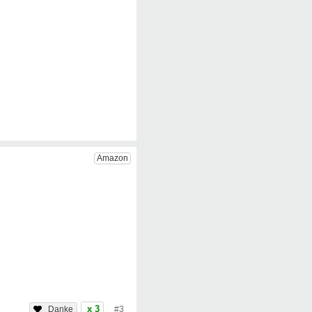
x 3
#3