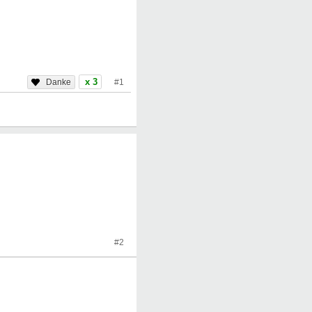
x 3
#1
#2