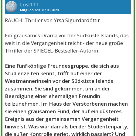
Lost111
Mitglied
seit:
07.09.2020
Beiträge:
17954
Danke:
6007
Themen:
47
RAUCH: Thriller von Yrsa Sigurdardóttir
Ein grausames Drama vor der Südküste Islands, das
weit in die Vergangenheit reicht - der neue große
Thriller der SPIEGEL-Bestseller-Autorin.
Eine fünfköpfige Freundesgruppe, die sich aus
Studienzeiten kennt, trifft auf einer der
Westmännerinseln vor der Südküste Islands
zusammen. Sie sind gekommen, um an der
Beerdigung einer ehemaligen Freundin
teilzunehmen. Im Haus der Verstorbenen machen
sie einen grausamen Fund, der auf ein düsteres
Ereignis aus der gemeinsamen Vergangenheit
hinweist. Was war damals bei der Studentenparty,
die außer Kontrolle geriet, wirklich passiert? Und