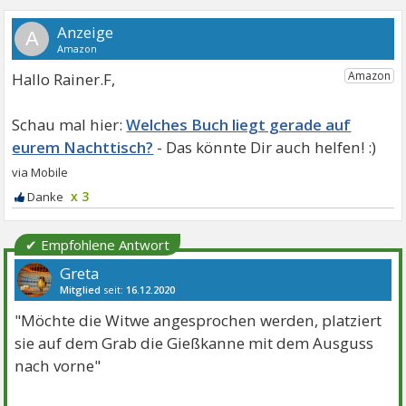
A
Hallo Rainer.F,
Welches Buch liegt gerade auf
eurem Nachttisch?
x 3
✔ Empfohlene Antwort
Greta
Mitglied
seit:
16.12.2020
Beiträge:
1348
Danke:
2302
Themen:
23
"Möchte die Witwe angesprochen werden, platziert
sie auf dem Grab die Gießkanne mit dem Ausguss
nach vorne"