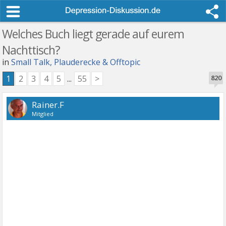
Welches Buch liegt gerade auf eurem
Nachttisch?
in
Small Talk, Plauderecke & Offtopic
1
2
3
4
5
...
55
>
820
Rainer.F
Mitglied