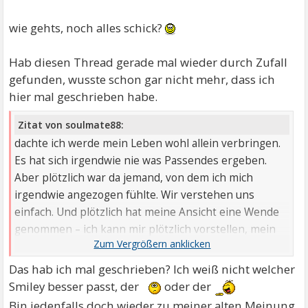
wie gehts, noch alles schick?
Hab diesen Thread gerade mal wieder durch Zufall
gefunden, wusste schon gar nicht mehr, dass ich
hier mal geschrieben habe.
Zitat von soulmate88:
dachte ich werde mein Leben wohl allein verbringen.
Es hat sich irgendwie nie was Passendes ergeben.
Aber plötzlich war da jemand, von dem ich mich
irgendwie angezogen fühlte. Wir verstehen uns
einfach. Und plötzlich hat meine Ansicht eine Wende
genommen – ich kann mir plötzlich vorstellen, mein
Leben vielleicht doch nicht allein zu verbringen,
sondern den Weg mit einem Partner zu gehen.
Das hab ich mal geschrieben? Ich weiß nicht welcher
Smiley besser passt, der
oder der
Bin jedenfalls doch wieder zu meiner alten Meinung