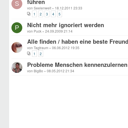
führen
S
von Seelenwelt » 18.12.2011 23:33
1
2
3
4
5
Nicht mehr ignoriert werden
P
von Puck » 24.09.2009 21:14
Alle finden / haben eine beste Freund
von Tagtraum » 06.06.2012 19:35
1
2
Probleme Menschen kennenzulernen 
von BigBo » 08.05.2012 21:34