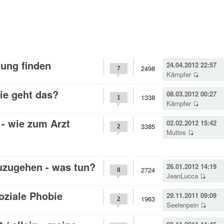
nung finden
24.04.2012 22:57
2498
7
Kämpfer
ie geht das?
08.03.2012 00:27
1338
1
Kämpfer
- wie zum Arzt
02.02.2012 15:42
3385
2
Mutlos
uzugehen - was tun?
26.01.2012 14:19
2724
8
JeanLucca
oziale Phobie
29.11.2011 09:09
1963
2
Seelenpein