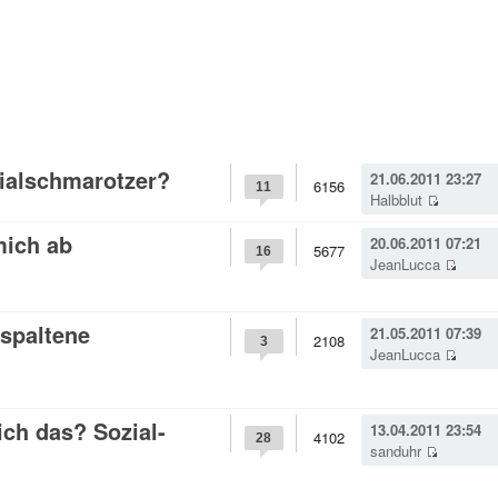
ialschmarotzer?
21.06.2011 23:27
6156
11
Halbblut
mich ab
20.06.2011 07:21
5677
16
JeanLucca
spaltene
21.05.2011 07:39
2108
3
JeanLucca
ich das? Sozial-
13.04.2011 23:54
4102
28
sanduhr