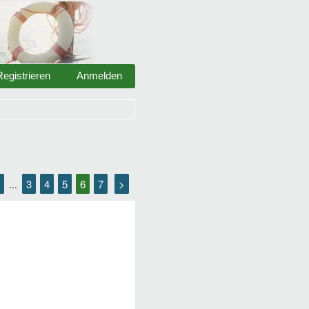
Registrieren
Anmelden
3
4
5
6
7
>
...