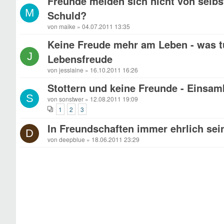
Freunde melden sich nicht von selbst
M
Schuld?
von maike » 04.07.2011 13:35
Keine Freude mehr am Leben - was t
J
Lebensfreude
von jesslaine » 16.10.2011 16:26
Stottern und keine Freunde - Einsam
S
von sonstwer » 12.08.2011 19:09
1
2
3
In Freundschaften immer ehrlich sei
D
von deepblue » 18.06.2011 23:29