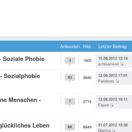
Antworten
Hits
Letzter Beitrag
- Soziale Phobie
15.08.2012 12:19
1905
3
achtsamkeit
- Sozialphobie
12.08.2012 17:01
9940
43
Pandoras
ine Menschen -
12.08.2012 15:11
2719
7
Espoir
glückliches Leben
31.07.2012 15:38
8849
68
Martina