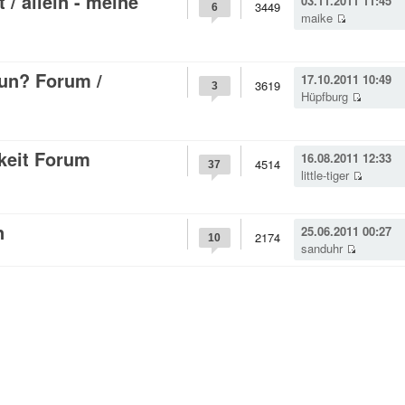
 / allein - meine
03.11.2011 11:45
3449
6
maike
un? Forum /
17.10.2011 10:49
3619
3
Hüpfburg
keit Forum
16.08.2011 12:33
4514
37
little-tiger
n
25.06.2011 00:27
2174
10
sanduhr