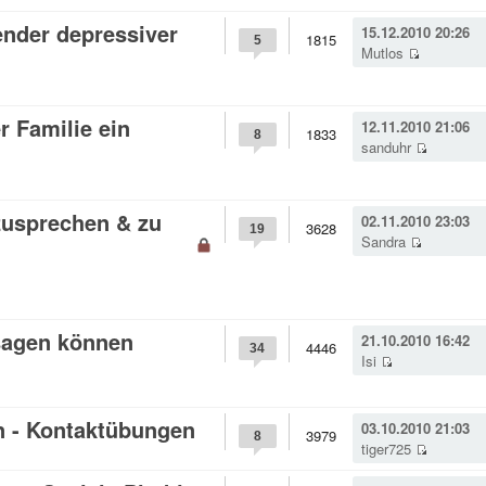
ender depressiver
15.12.2010 20:26
1815
5
Mutlos
r Familie ein
12.11.2010 21:06
1833
8
sanduhr
zusprechen & zu
02.11.2010 23:03
3628
19
Sandra
 sagen können
21.10.2010 16:42
4446
34
Isi
 - Kontaktübungen
03.10.2010 21:03
3979
8
tiger725