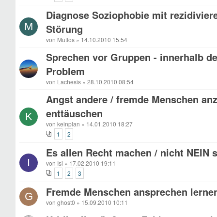
Diagnose Soziophobie mit rezidivier
M
Störung
von Mutlos » 14.10.2010 15:54
Sprechen vor Gruppen - innerhalb de
Problem
von Lachesis » 28.10.2010 08:54
Angst andere / fremde Menschen an
enttäuschen
K
von keinplan » 14.01.2010 18:27
1
2
Es allen Recht machen / nicht NEIN
I
von Isi » 17.02.2010 19:11
1
2
3
Fremde Menschen ansprechen lernen
G
von ghost0 » 15.09.2010 10:11