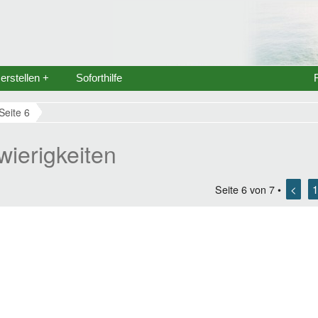
rstellen +
Soforthilfe
Seite 6
wierigkeiten
<
1
Seite
6
von
7
•