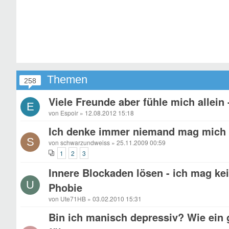
Themen
258
Viele Freunde aber fühle mich allein 
E
von Espoir » 12.08.2012 15:18
Ich denke immer niemand mag mich 
S
von schwarzundweiss » 25.11.2009 00:59
1
2
3
Innere Blockaden lösen - ich mag ke
U
Phobie
von Ute71HB » 03.02.2010 15:31
Bin ich manisch depressiv? Wie ein 