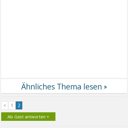
<
1
2
Als Gast antworten +