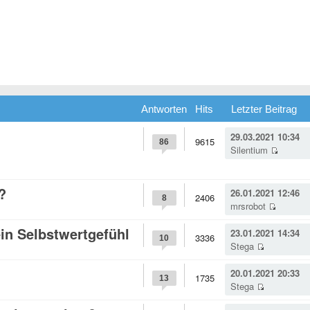
Antworten
Hits
Letzter Beitrag
29.03.2021 10:34
9615
86
Silentium
?
26.01.2021 12:46
2406
8
mrsrobot
in Selbstwertgefühl
23.01.2021 14:34
3336
10
Stega
20.01.2021 20:33
1735
13
Stega