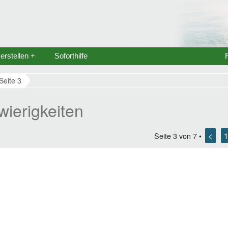
rstellen +
Soforthilfe
Seite 3
wierigkeiten
<
1
Seite
3
von
7
•