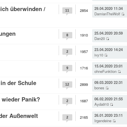
sich überwinden /
29.04.2020 11:34
2854
11
DamianTheWolf
rungen
25.04.2020 20:59
1910
8
Dan20
23.04.2020 14:24
1957
2
ivy10
15.04.2020 23:01
1716
9
ohneFunktion
in der Schule
09.03.2020 22:31
2899
12
bones
 wieder Panik?
06.02.2020 21:55
1687
2
Ayda910
 der Außenwelt
26.01.2020 23:11
2165
2
Irgendeine