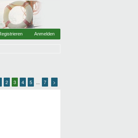
Registrieren
Anmelden
2
3
4
5
7
>
...