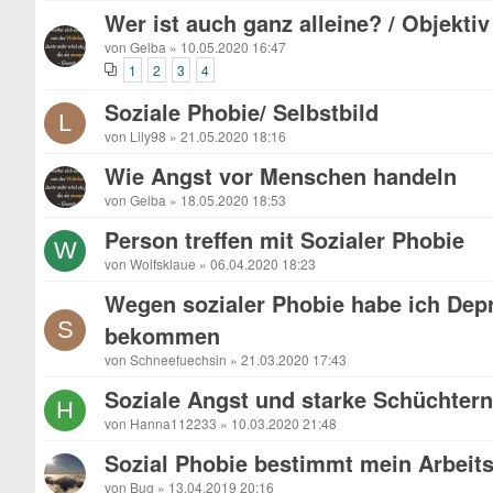
Wer ist auch ganz alleine? / Objekti
von Gelba » 10.05.2020 16:47
1
2
3
4
Soziale Phobie/ Selbstbild
L
von Lily98 » 21.05.2020 18:16
Wie Angst vor Menschen handeln
von Gelba » 18.05.2020 18:53
Person treffen mit Sozialer Phobie
W
von Wolfsklaue » 06.04.2020 18:23
Wegen sozialer Phobie habe ich Dep
S
bekommen
von Schneefuechsin » 21.03.2020 17:43
Soziale Angst und starke Schüchternh
H
von Hanna112233 » 10.03.2020 21:48
Sozial Phobie bestimmt mein Arbeit
von Bug » 13.04.2019 20:16