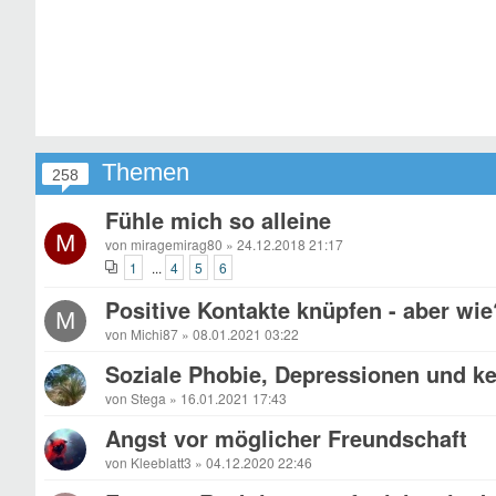
Themen
258
Fühle mich so alleine
M
von miragemirag80 » 24.12.2018 21:17
1
4
5
6
...
Positive Kontakte knüpfen - aber wie
M
von Michi87 » 08.01.2021 03:22
Soziale Phobie, Depressionen und ke
von Stega » 16.01.2021 17:43
Angst vor möglicher Freundschaft
von Kleeblatt3 » 04.12.2020 22:46