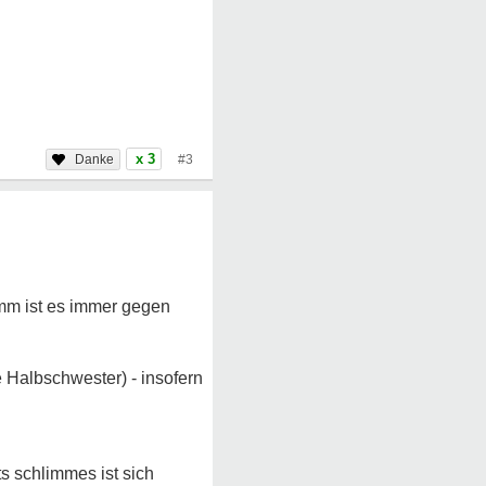
x 3
#3
imm ist es immer gegen
ne Halbschwester) - insofern
s schlimmes ist sich