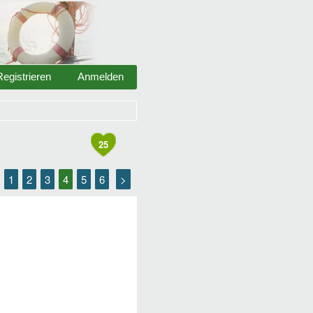
Registrieren
Anmelden
25
1
2
3
4
5
6
>