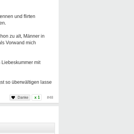
ennen und flirten
en.
chon zu alt, Männer in
 als Vorwand mich
em Liebeskummer mit
st so überwältigen lasse
x 1
#48