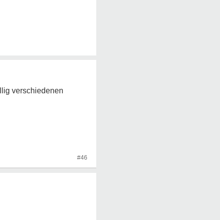
llig verschiedenen
#46