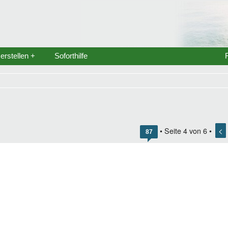
rstellen +
Soforthilfe
<
• Seite
4
von
6
•
87