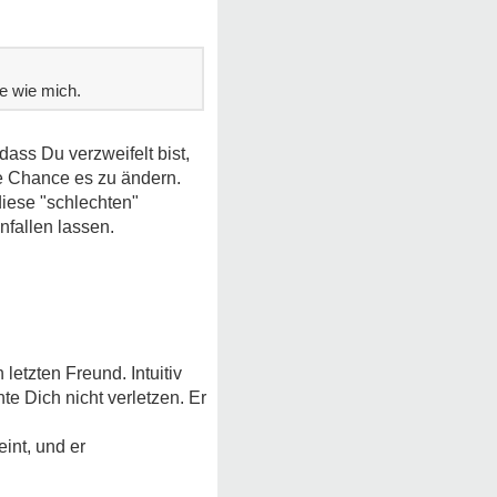
te wie mich.
ass Du verzweifelt bist,
ße Chance es zu ändern.
iese "schlechten"
nfallen lassen.
etzten Freund. Intuitiv
te Dich nicht verletzen. Er
int, und er