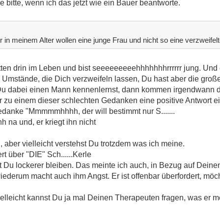
 bitte, wenn ich das jetzt wie ein Bauer beantworte.
r in meinem Alter wollen eine junge Frau und nicht so eine verzweifel
tten drin im Leben und bist seeeeeeeeehhhhhhhrrrrrr jung. Und d
 Umstände, die Dich verzweifeln lassen, Du hast aber die gro
Du dabei einen Mann kennenlernst, dann kommen irgendwann d
r zu einem dieser schlechten Gedanken eine positive Antwort ei
Gedanke "Mmmmmhhhh, der will bestimmt nur S.......
 und, er kriegt ihn nicht
, aber vielleicht verstehst Du trotzdem was ich meine.
rt über "DIE" Sch......Kerle
u lockerer bleiben. Das meinte ich auch, in Bezug auf Deinen l
wiederum macht auch ihm Angst. Er ist offenbar überfordert, möch
ielleicht kannst Du ja mal Deinen Therapeuten fragen, was er me