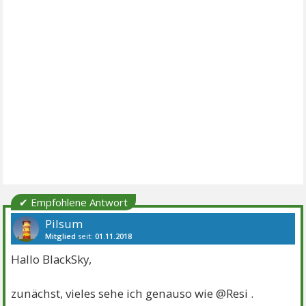
✔ Empfohlene Antwort
Pilsum
Mitglied
seit:
01.11.2018
Beiträge:
3866
Danke:
6615
Themen:
16
Hallo BlackSky,
zunächst, vieles sehe ich genauso wie @Resi .