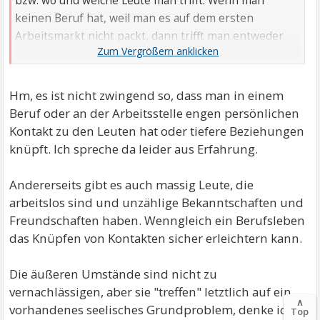
bzw. wo und welche Leute man trifft. Wenn man
keinen Beruf hat, weil man es auf dem ersten
Arbeitsmarkt nicht packt, dann trifft man entweder
gar keine Leute, weil man sich versteckt aus Scham,
oder man trifft andere Leute mit "Einschränkungen."
Hm, es ist nicht zwingend so, dass man in einem
Beruf oder an der Arbeitsstelle engen persönlichen
Kontakt zu den Leuten hat oder tiefere Beziehungen
knüpft. Ich spreche da leider aus Erfahrung.
Andererseits gibt es auch massig Leute, die
arbeitslos sind und unzählige Bekanntschaften und
Freundschaften haben. Wenngleich ein Berufsleben
das Knüpfen von Kontakten sicher erleichtern kann.
Die äußeren Umstände sind nicht zu
vernachlässigen, aber sie "treffen" letztlich auf ein
∧
vorhandenes seelisches Grundproblem, denke ich.
Top