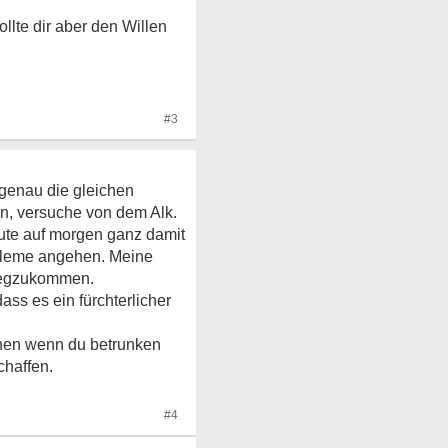
ollte dir aber den Willen
#3
 genau die gleichen
en, versuche von dem Alk.
ute auf morgen ganz damit
obleme angehen. Meine
 wegzukommen.
ss es ein fürchterlicher
sehen wenn du betrunken
chaffen.
#4