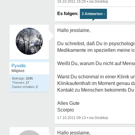
16.10.2011 16:26
•
3 Antworten ↓
Hallo jesslaine,
Du schreibst, daß Du in psyscholog
Medikamente im speziellen meine ic
Weißt Du, warum Du nicht auf Mensc
Pyxidis
Mitglied
Warst Du schonmal in einer Klinik un
1045
17
Klinikaufenthalt im Moment genau da
2
Kontakt zu Menschen bekommts Du d
Alles Gute
Scorpio
17.10.2011 09:13
•
Hallo jesslaine,