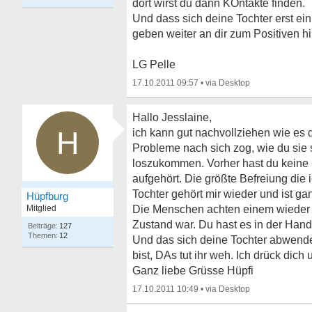
dort wirst du dann KOntakte finden.
Und dass sich deine Tochter erst einm
geben weiter an dir zum Positiven hi
LG Pelle
17.10.2011 09:57
•
Hallo Jesslaine,
H
ich kann gut nachvollziehen wie es d
Probleme nach sich zog, wie du sie 
loszukommen. Vorher hast du keine 
aufgehört. Die größte Befreiung die
Tochter gehört mir wieder und ist g
Hüpfburg
Mitglied
Die Menschen achten einem wieder u
Zustand war. Du hast es in der Han
127
12
Und das sich deine Tochter abwendet
bist, DAs tut ihr weh. Ich drück dic
Ganz liebe Grüsse Hüpfi
17.10.2011 10:49
•