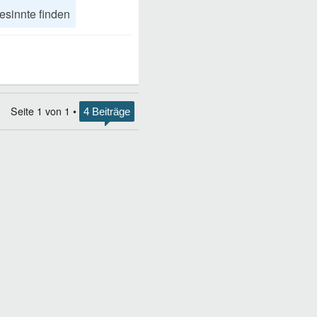
esinnte finden
Seite
1
von
1
•
4 Beiträge