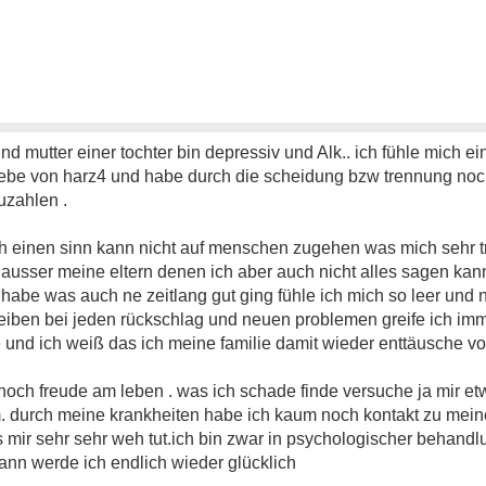
und mutter einer tochter bin depressiv und Alk.. ich fühle mich 
lebe von harz4 und habe durch die scheidung bzw trennung noc
uzahlen .
ch einen sinn kann nicht auf menschen zugehen was mich sehr tr
usser meine eltern denen ich aber auch nicht alles sagen kan
r habe was auch ne zeitlang gut ging fühle ich mich so leer und n
bleiben bei jeden rückschlag und neuen problemen greife ich im
 und ich weiß das ich meine familie damit wieder enttäusche vo
noch freude am leben . was ich schade finde versuche ja mir e
m. durch meine krankheiten habe ich kaum noch kontakt zu meine
mir sehr sehr weh tut.ich bin zwar in psychologischer behandl
ann werde ich endlich wieder glücklich