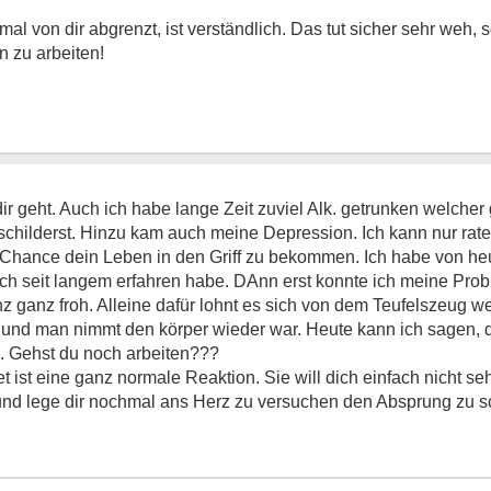
al von dir abgrenzt, ist verständlich. Das tut sicher sehr weh, s
n zu arbeiten!
ir geht. Auch ich habe lange Zeit zuviel Alk. getrunken welcher
schilderst. Hinzu kam auch meine Depression. Ich kann nur rat
Chance dein Leben in den Griff zu bekommen. Ich habe von he
 ich seit langem erfahren habe. DAnn erst konnte ich meine Pr
anz ganz froh. Alleine dafür lohnt es sich von dem Teufelszeug
nd man nimmt den körper wieder war. Heute kann ich sagen, da
d. Gehst du noch arbeiten???
 ist eine ganz normale Reaktion. Sie will dich einfach nicht 
h und lege dir nochmal ans Herz zu versuchen den Absprung zu s