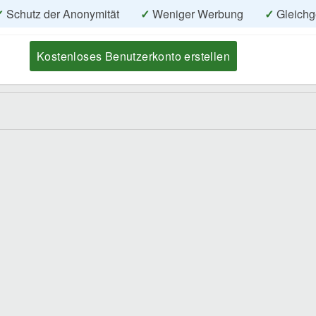
✓
Schutz der Anonymität
✓
Weniger Werbung
✓
Gleichg
Kostenloses Benutzerkonto erstellen