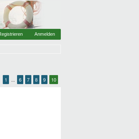
Registrieren
Anmelden
1
6
7
8
9
10
...