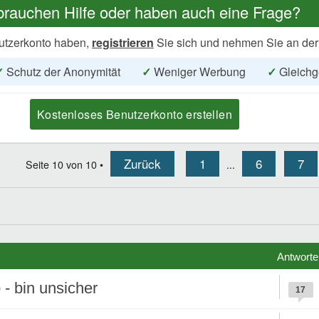
brauchen Hilfe oder haben auch eine Frage?
utzerkonto haben,
registrieren
Sie sich und nehmen Sie an der
✓
Schutz der Anonymität
✓
Weniger Werbung
✓
Gleichg
Kostenloses Benutzerkonto erstellen
Zurück
1
6
7
Seite
10
von
10
•
...
Antworte
- bin unsicher
17