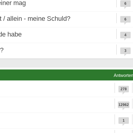
einer mag
6
 / allein - meine Schuld?
6
nde habe
4
t?
3
Antworte
278
12962
1