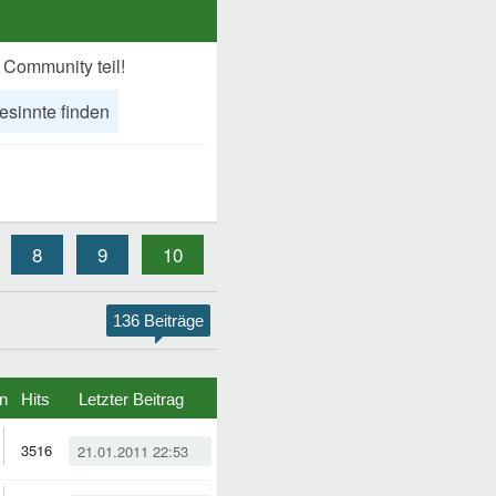
 Community teil!
esinnte finden
8
9
10
136 Beiträge
n
Hits
Letzter Beitrag
3516
21.01.2011 22:53