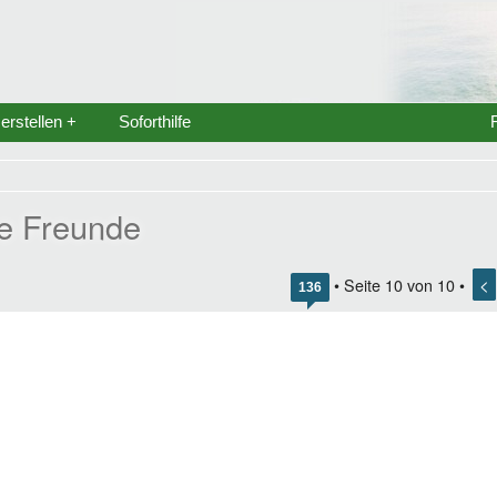
rstellen +
Soforthilfe
ne Freunde
<
• Seite
10
von
10
•
136