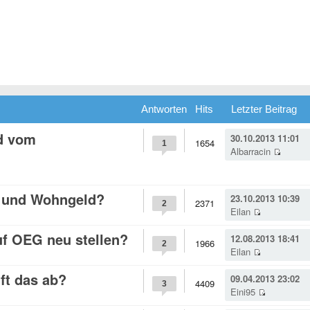
Antworten
Hits
Letzter Beitrag
id vom
30.10.2013 11:01
1654
1
Albarracin
 0 und Wohngeld?
23.10.2013 10:39
2371
2
Eilan
f OEG neu stellen?
12.08.2013 18:41
1966
2
Eilan
ft das ab?
09.04.2013 23:02
4409
3
Eini95