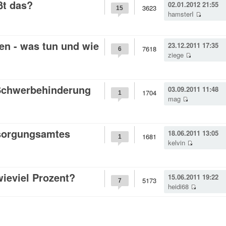
ßt das?
02.01.2012 21:55
3623
15
hamsterI
n - was tun und wie
23.12.2011 17:35
7618
6
ziege
Schwerbehinderung
03.09.2011 11:48
1704
1
mag
sorgungsamtes
18.06.2011 13:05
1681
1
kelvin
ieviel Prozent?
15.06.2011 19:22
5173
7
heidi68