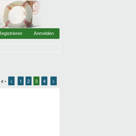
Registrieren
Anmelden
<
1
2
3
4
>
n
4
•