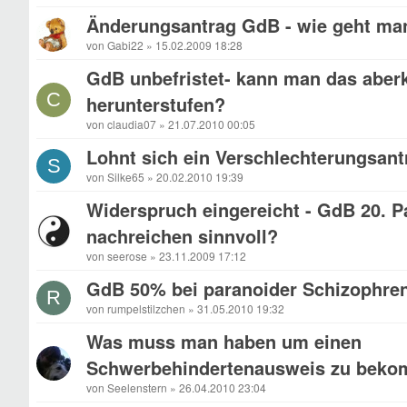
Änderungsantrag GdB - wie geht ma
von Gabi22 » 15.02.2009 18:28
GdB unbefristet- kann man das aber
C
herunterstufen?
von claudia07 » 21.07.2010 00:05
Lohnt sich ein Verschlechterungsant
S
von Silke65 » 20.02.2010 19:39
Widerspruch eingereicht - GdB 20. P
nachreichen sinnvoll?
von seerose » 23.11.2009 17:12
GdB 50% bei paranoider Schizophre
R
von rumpelstilzchen » 31.05.2010 19:32
Was muss man haben um einen
Schwerbehindertenausweis zu bek
von Seelenstern » 26.04.2010 23:04