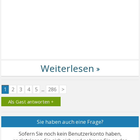
1
2
3
4
5
...
286
>
Als Gast antworten +
Sie haben auch eine Frage?
Sofern Sie noch kein Benutzerkonto haben,