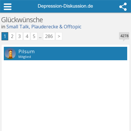
Glückwünsche
in
Small Talk, Plauderecke & Offtopic
1
2
3
4
5
...
286
>
4278
Pilsum
Mitglied