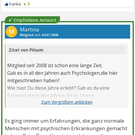
x 3
✔ Empfohlene Antwort
Martina
M
Mitglied
seit:
04.07.2008
Beiträge:
1983
Danke:
26
Themen:
13
Zitat von Pilsum:
Mitglied seit 2008 ist schon eine lange Zeit.
Gab es in all den Jahren auch Psychologen,die hier
mitgeschrieben haben?
Wie hast Du diese Jahre erlebt? Gab es da eine
Entwicklung in den Jahren. Ist es Usern
dauerhaft besser gegangen und wenn ja, sind sie im
Forum geblieben?
Nach meiner Erfahrung verlassen User häufig ein
Es ging immer um Erfahrungen, die ganz normale
Forum wenn es ihnen besser geht.
Menschen mit psychischen Erkrankungen gemacht
Fast immer plötzlich und unerwartet, ohne sich zu